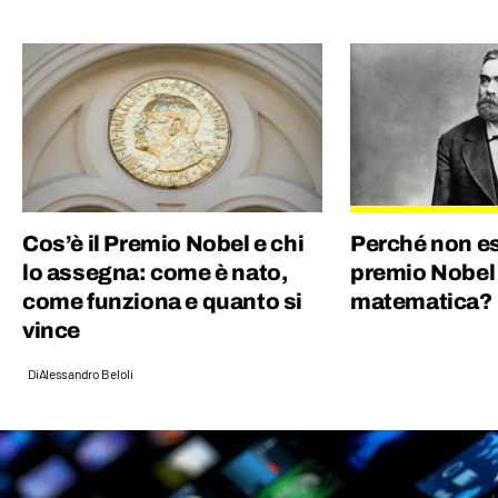
Geopop, diventata nel 2021 una azienda del
gruppo Ciaopeople. Sono dell'idea che la
cultura sia la più grande ricchezza per un
Paese e ho deciso di dedicare la mia vita per
offrire un contributo e far appassionare le
persone alla conoscenza. Col sorriso :)
Cos’è il Premio Nobel e chi
Perché non es
lo assegna: come è nato,
premio Nobel 
come funziona e quanto si
matematica?
vince
Di
Alessandro Beloli