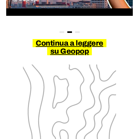
Continua a leggere
su Geopop