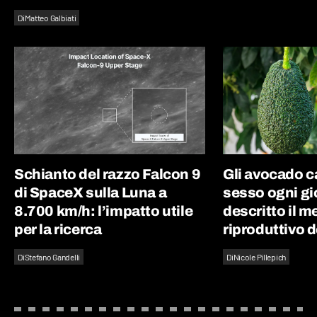
Di
Matteo Galbiati
Schianto del razzo Falcon 9
Gli avocado 
di SpaceX sulla Luna a
sesso ogni gi
8.700 km/h: l’impatto utile
descritto il 
per la ricerca
riproduttivo d
Di
Stefano Gandelli
Di
Nicole Pillepich