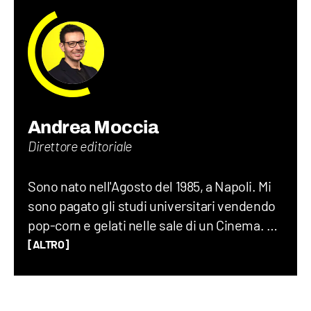
Andrea Moccia
Direttore editoriale
Sono nato nell'Agosto del 1985, a Napoli. Mi
sono pagato gli studi universitari vendendo
pop-corn e gelati nelle sale di un Cinema. Ho
lavorato per dieci anni in giro per il mondo, di
[ALTRO]
cui sette all'Istituto nazionale francese
dell'energia, in qualità di geologo e team
manager. Nel 2018 a Parigi, per gioco, è nata