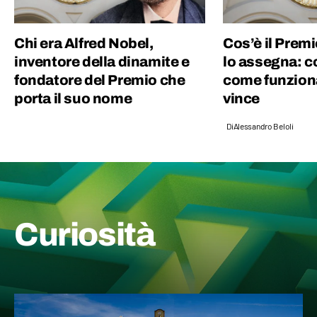
Chi era Alfred Nobel,
Cos’è il Premi
inventore della dinamite e
lo assegna: c
fondatore del Premio che
come funziona
porta il suo nome
vince
Di
Alessandro Beloli
Curiosità