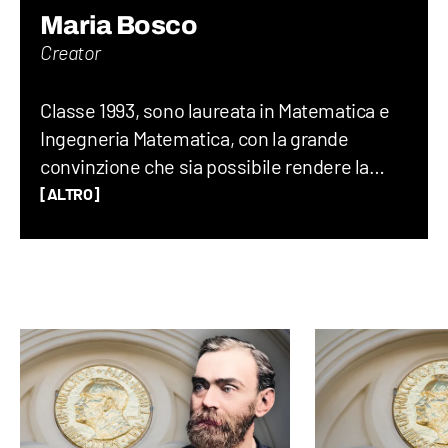
Maria Bosco
Creator
Classe 1993, sono laureata in Matematica e
Ingegneria Matematica, con la grande
convinzione che sia possibile rendere la
matematica divertente e comprensibile. Ex-
[ALTRO]
pallanuotista, amante dello sport, dopo aver
lavorato nella consulenza informatica, in
piena crisi dei trent’anni sono finita a
lavorare in televisione per poi finalmente
approdare in Geopop.