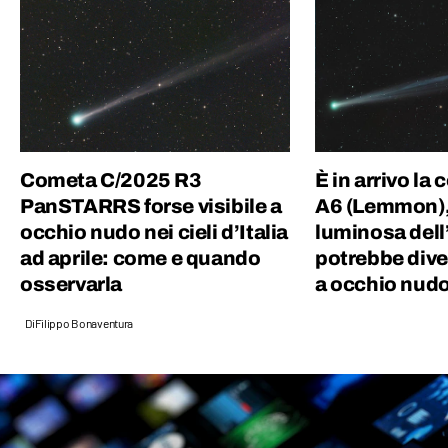
Cometa C/2025 R3
È in arrivo l
PanSTARRS forse visibile a
A6 (Lemmon), 
occhio nudo nei cieli d’Italia
luminosa dell
ad aprile: come e quando
potrebbe diven
osservarla
a occhio nud
Di
Filippo Bonaventura