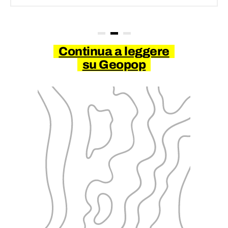
Continua a leggere
su Geopop