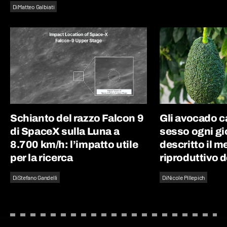
Di
Matteo Galbiati
Schianto del razzo Falcon 9
Gli avocado 
di SpaceX sulla Luna a
sesso ogni gi
8.700 km/h: l’impatto utile
descritto il 
per la ricerca
riproduttivo d
Di
Stefano Gandelli
Di
Nicole Pillepich