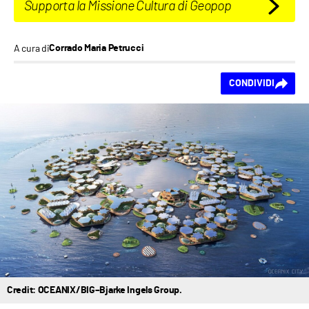
Supporta la Missione Cultura di Geopop
A cura di
Corrado Maria Petrucci
Ti piace questo
CONDIVIDI
contenuto?
Credit: OCEANIX/BIG–Bjarke Ingels Group.