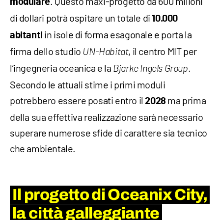
. Questo maxi-progetto da 600 milioni
modulare
di dollari potrà ospitare un totale di
10.000
in isole di forma esagonale e porta la
abitanti
firma dello studio
, il centro MIT per
UN-Habitat
l’ingegneria oceanica e la
.
Bjarke Ingels Group
Secondo le attuali stime i primi moduli
potrebbero essere posati entro il
ma prima
2028
della sua effettiva realizzazione sarà necessario
superare numerose sfide di carattere sia tecnico
che ambientale.
Il progetto di Oceanix City,
la città galleggiante