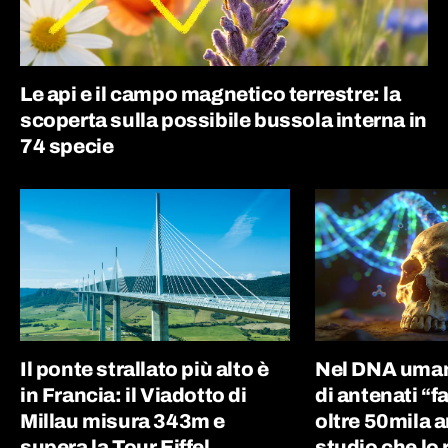
Le api e il campo magnetico terrestre: la
scoperta sulla possibile bussola interna in
74 specie
Il ponte strallato più alto è
Nel DNA uman
in Francia: il Viadotto di
di antenati “
Millau misura 343m e
oltre 50mila an
supera la Tour Eiffel
studio che lo 