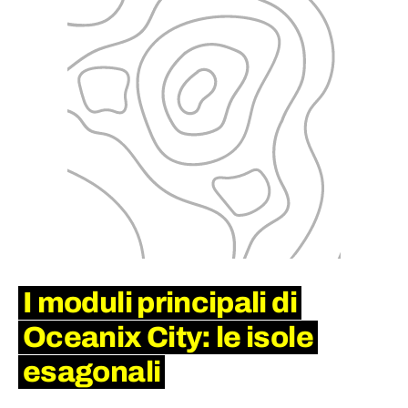
I moduli principali di
Oceanix City: le isole
esagonali