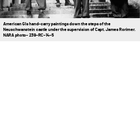
American GIs hand–carry paintings down the steps of the
Neuschwanstein castle under the supervision of Capt. James Rorimer.
NARA photo– 239–RC–14–5