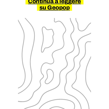
Continua a leggere
su Geopop