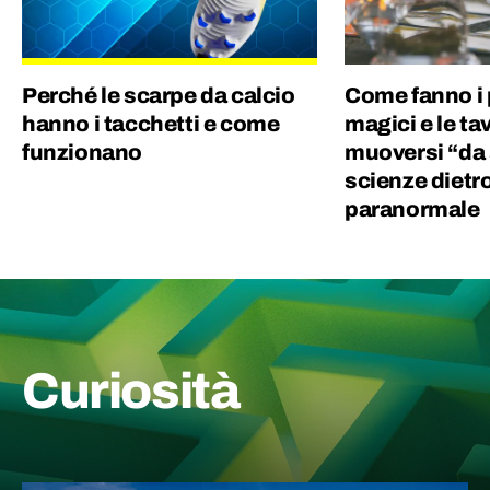
Perché le scarpe da calcio
Come fanno i 
hanno i tacchetti e come
magici e le ta
funzionano
muoversi “da 
scienze dietr
paranormale
Curiosità