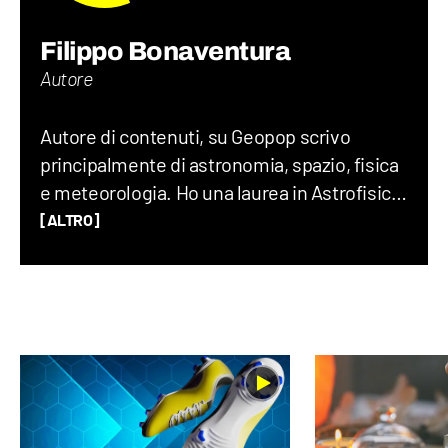
Filippo Bonaventura
Autore
Autore di contenuti, su Geopop scrivo
principalmente di astronomia, spazio, fisica
e meteorologia. Ho una laurea in Astrofisica,
un Master in Comunicazione della Scienza
[ALTRO]
alla SISSA di Trieste e in passato ho fatto
divulgazione scientifica con il progetto “Chi
ha paura del buio?”.