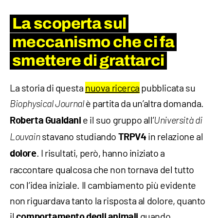
La scoperta sul
meccanismo che ci fa
smettere di grattarci
La storia di questa
nuova ricerca
pubblicata su
è partita da un’altra domanda.
Biophysical Journal
e il suo gruppo all’
Roberta Gualdani
Università di
stavano studiando
in relazione al
Louvain
TRPV4
. I risultati, però, hanno iniziato a
dolore
raccontare qualcosa che non tornava del tutto
con l’idea iniziale. Il cambiamento più evidente
non riguardava tanto la risposta al dolore, quanto
il
quando
comportamento degli animali