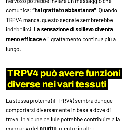
nervoso potrebbe inviare un messaggio che
comunica:
. Quando
“hai grattato abbastanza”
TRPV4 manca, questo segnale sembrerebbe
indebolirsi.
La sensazione di sollievo diventa
e il grattamento continua più a
meno efficace
lungo.
TRPV4 può avere funzioni
diverse nei vari tessuti
La stessa proteina (il TPRV4) sembra dunque
comportarsi diversamente in base a dove di
trova. In alcune cellule potrebbe contribuire alla
comparsa del
, mentre in altre
prurito