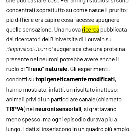
che può bastare così. Per anni gli studiosi si sono
concentrati soprattutto su come nasce il prurito;
più difficile era capire cosa facesse spegnere
quella sensazione. Una nuova
ricerca
pubblicata
dai ricercatori dell'Università di Louvain su
suggerisce che una proteina
Biophysical Journal
presente nei neuroni potrebbe avere anche il
ruolo di
. Gli esperimenti,
“freno” naturale
condotti su
,
topi geneticamente modificati
hanno mostrato, infatti, un risultato inatteso:
animali privi di un particolare canale (chiamato
) nei
, si grattavano
TRPV4
neuroni sensoriali
meno spesso, ma ogni episodio durava più a
lungo. I dati si inseriscono in un quadro più ampio