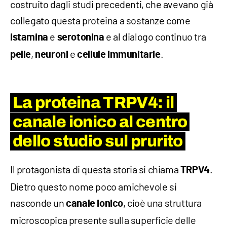
costruito dagli studi precedenti, che avevano già
collegato questa proteina a sostanze come
e
e al dialogo continuo tra
istamina
serotonina
,
e
.
pelle
neuroni
cellule immunitarie
La proteina TRPV4: il
canale ionico al centro
dello studio sul prurito
Il protagonista di questa storia si chiama
.
TRPV4
Dietro questo nome poco amichevole si
nasconde un
, cioè una struttura
canale ionico
microscopica presente sulla superficie delle