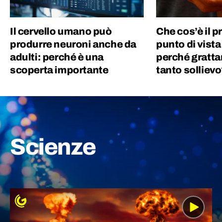
Il cervello umano può
Che cos’è il pr
produrre neuroni anche da
punto di vista
adulti: perché è una
perché grattar
scoperta importante
tanto solliev
Scienze