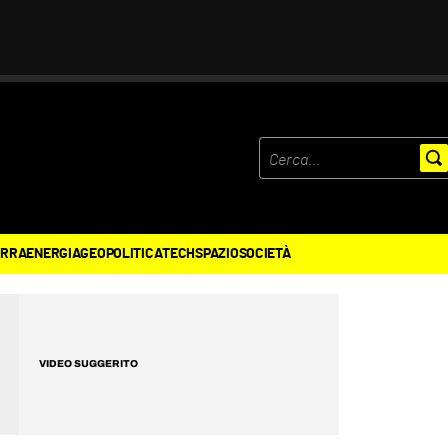
ERRA
ENERGIA
GEOPOLITICA
TECH
SPAZIO
SOCIETÀ
VIDEO SUGGERITO