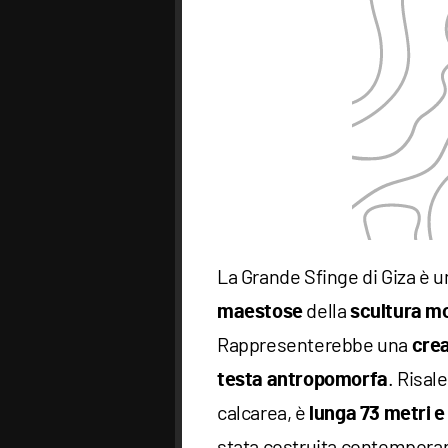
La Grande Sfinge di Giza è u
della
maestose
scultura m
Rappresenterebbe una
crea
. Risale
testa antropomorfa
calcarea, è
lunga 73 metri e
stata costruita contempora