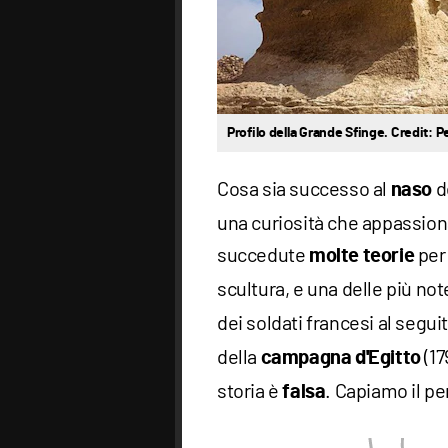
Profilo della Grande Sfinge. Credit: P
Cosa sia successo al
d
naso
una curiosità che appassion
succedute
per 
molte teorie
scultura, e una delle più no
dei soldati francesi al segui
della
(17
campagna d'Egitto
storia è
. Capiamo il pe
falsa