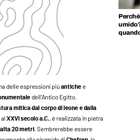
Perché 
umido?
quando
na delle espressioni più
e
antiche
dell'Antico Egitto.
onumentale
tura mitica dal corpo di leone e dalla
 al
, è realizzata in pietra
XXVI secolo a.C.
. Sembrerebbe essere
 alta 20 metri
neamente alla piramide di
, la