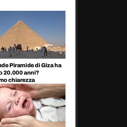
de Piramide di Giza ha
o 20.000 anni?
mo chiarezza