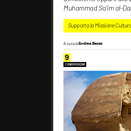
Muhammad Sa'im al-Dahr
Supporta la Missione Cultur
A cura di
Andrea Basso
9
CONDIVISIONI