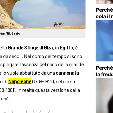
Perché
cola il
etar Milošević
ella
, in
, è
Grande Sfinge di Giza
Egitto
a da secoli. Nel corso del tempo si sono
spiegare l'assenza del naso della grande
Perché 
te lo vuole abbattuto da una
cannonata
fa fred
to di
(1769-1821), nel corso
Napoleone
98-1801). In realtà questa versione della
rché.