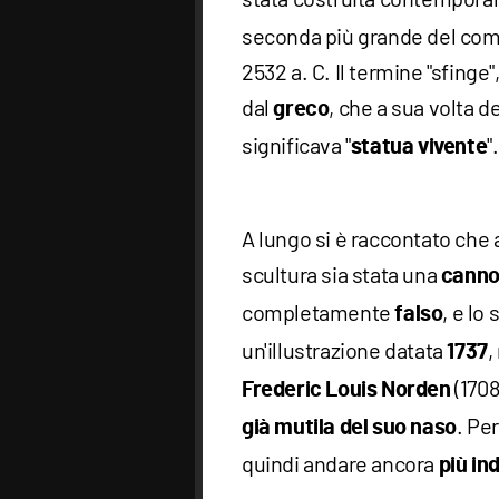
seconda più grande del comp
2532 a. C. Il termine "sfinge"
dal
, che a sua volta de
greco
significava "
".
statua vivente
A lungo si è raccontato che 
scultura sia stata una
canno
completamente
, e l
falso
un'illustrazione datata
,
1737
(1708
Frederic Louis Norden
. Pe
già mutila del suo naso
quindi andare ancora
più in