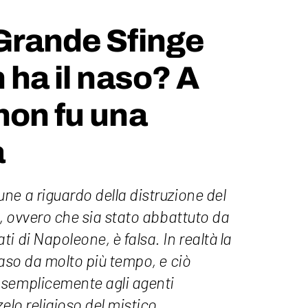
Grande Sfinge
 ha il naso? A
non fu una
a
ne a riguardo della distruzione del
a, ovvero che sia stato abbattuto da
i di Napoleone, è falsa. In realtà la
naso da molto più tempo, e ciò
 semplicemente agli agenti
elo religioso del mistico