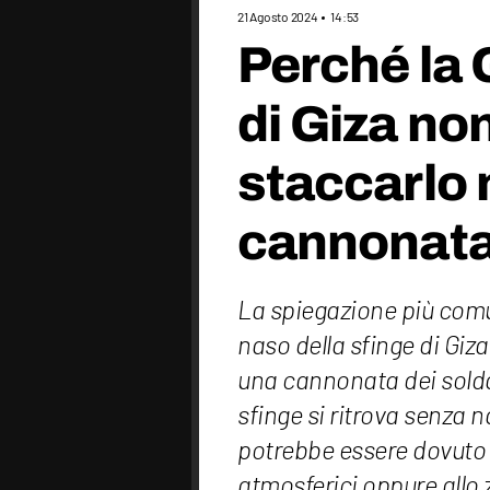
21 Agosto 2024
14:53
Perché la 
di Giza non
staccarlo 
cannonat
La spiegazione più comu
naso della sfinge di Giz
una cannonata dei soldat
sfinge si ritrova senza 
potrebbe essere dovuto
atmosferici oppure allo z