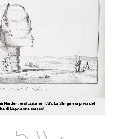
s Norden, realizzata nel 1737. La Sfinge era priva del
cita di Napoleone stesso!