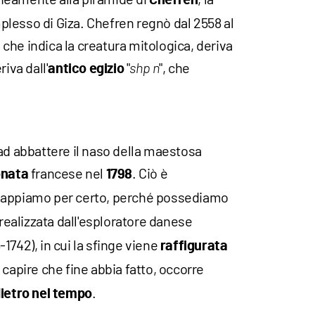
Chefren
lesso di Giza. Chefren regnò dal 2558 al
, che indica la creatura mitologica, deriva
riva dall'
"
", che
antico egizio
shp n
ad abbattere il naso della maestosa
francese nel
. Ciò è
nata
1798
o sappiamo per certo, perché possediamo
 realizzata dall'esploratore danese
-1742), in cui la sfinge viene
raffigurata
r capire che fine abbia fatto, occorre
.
dietro nel tempo