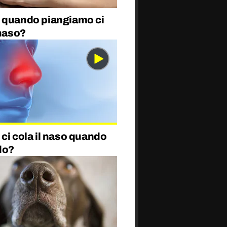
 quando piangiamo ci
 naso?
ci cola il naso quando
do?