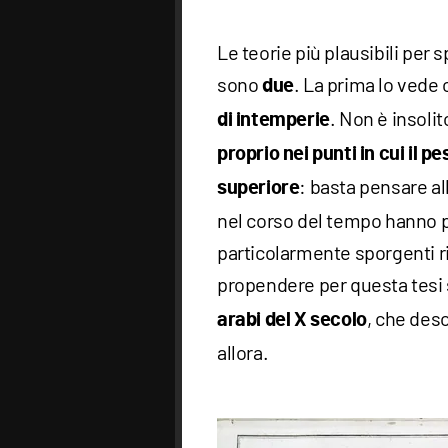
Le teorie più plausibili per 
sono
. La prima lo ved
due
. Non è insoli
di intemperie
proprio nei punti in cui il 
: basta pensare al
superiore
nel corso del tempo hanno pe
particolarmente sporgenti ris
propendere per questa tesi 
, che des
arabi del X secolo
allora.