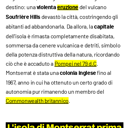
destino: una
del vulcano
violenta
eruzione
devastò la città, costringendo gli
Soufrière Hills
abitanti ad abbandonarla. Da allora, la
capitale
dell'isola è rimasta completamente disabitata,
sommersa da cenere vulcanica e detriti, simbolo
della potenza distruttiva della natura, ricordando
ciò che è accaduto a
Pompei nel 79 d.C
.
Montserrat è stata una
fino al
colonia inglese
1967, anno in cui ha ottenuto un certo grado di
autonomia pur rimanendo un membro del
Commonwealth britannico
.
L'isola di
Montserrat p
rima