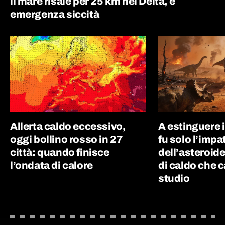
il mare risale per 25 km nel Delta, è
emergenza siccità
Allerta caldo eccessivo,
A estinguere 
oggi bollino rosso in 27
fu solo l’impa
città: quando finisce
dell’asteroide
l’ondata di calore
di caldo che c
studio