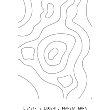
/
/
DISASTRI
LUOGHI
PIANETA TERRA