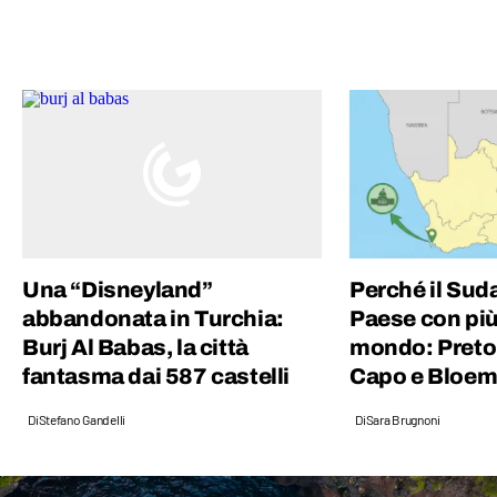
Una “Disneyland”
Perché il Sudaf
abbandonata in Turchia:
Paese con più 
Burj Al Babas, la città
mondo: Pretori
fantasma dai 587 castelli
Capo e Bloem
Di
Stefano Gandelli
Di
Sara Brugnoni