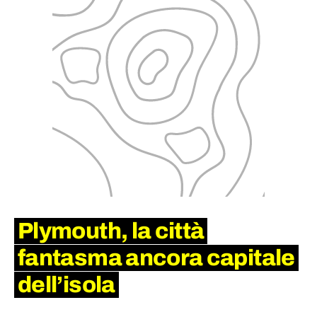
Plymouth, la città
fantasma ancora capitale
dell’isola