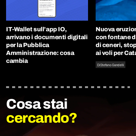
IT-Wallet sull’app IO,
Nuova eruzion
arrivano i documenti digitali
con fontane d
per la Pubblica
di ceneri, st
Amministrazione: cosa
ai voli per Ca
cambia
Di
Stefano Gandelli
Cosa stai
cercando?