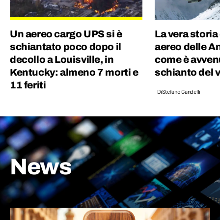
Un aereo cargo UPS si è
La vera storia
schiantato poco dopo il
aereo delle A
decollo a Louisville, in
come è avven
Kentucky: almeno 7 morti e
schianto del 
11 feriti
Di
Stefano Gandelli
News