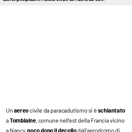
Un
civile da paracadutismo si è
aereo
schiantato
a
, comune nell'est della Francia vicino
Tomblaine
a Nancy,
dall'aerodromo di
poco dopo il decollo