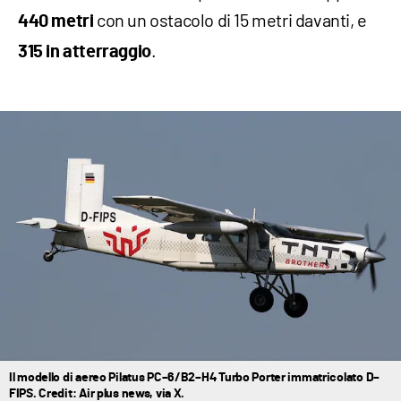
con un ostacolo di 15 metri davanti, e
440 metri
.
315 in atterraggio
Il modello di aereo Pilatus PC–6/B2–H4 Turbo Porter immatricolato D–
FIPS. Credit: Air plus news, via X.