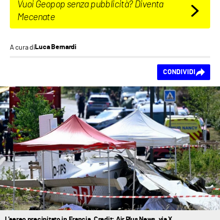
Vuoi Geopop senza pubblicità? Diventa
Mecenate
A cura di
Luca Bernardi
Ti piace questo
CONDIVIDI
contenuto?
L'aereo precipitato in Francia. Credit: Air Plus News, via X.