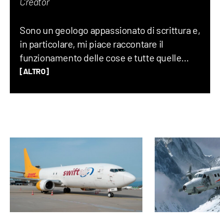
Creator
Sono un geologo appassionato di scrittura e,
in particolare, mi piace raccontare il
funzionamento delle cose e tutte quelle
storie assurde (ma vere) che accadono nel
[ALTRO]
mondo ogni giorno. Credo che uno degli
elementi chiave per creare un buon
contenuto sia mescolare scienza e cultura
“pop”: proprio per questo motivo amo
guardare film, andare ai concerti e
collezionare dischi in vinile.