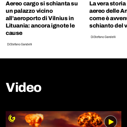
Aereo cargo si schianta su
La vera storia
un palazzo vicino
aereo delle A
all’aeroporto di Vilnius in
come è avven
Lituania: ancora ignote le
schianto del 
cause
Di
Stefano Gandelli
Di
Stefano Gandelli
Video