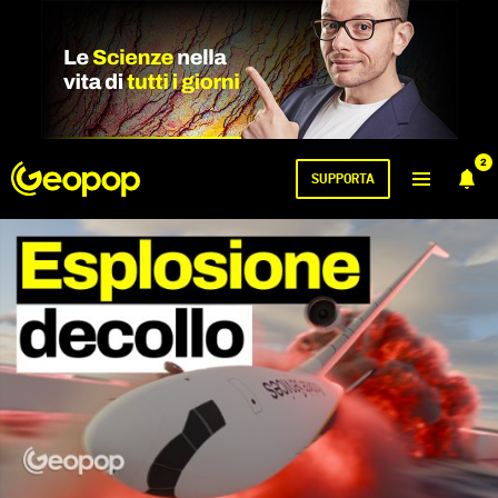
2
SUPPORTA