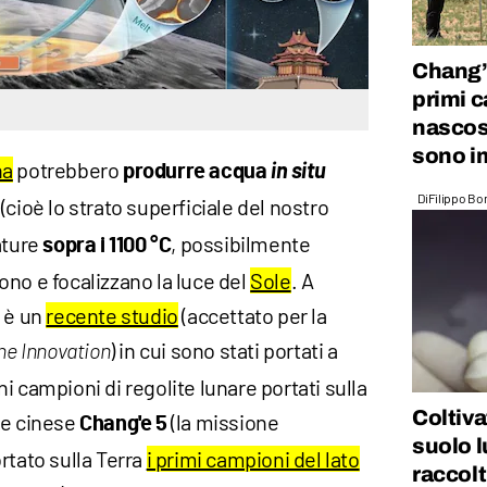
Chang’e
primi c
nascos
sono i
na
potrebbero
in situ
produrre acqua
Di
Filippo Bo
(cioè lo strato superficiale del nostro
ature
, possibilmente
sopra i 1100 °C
no e focalizzano la luce del
Sole
. A
à è un
recente studio
(accettato per la
) in cui sono stati portati a
he Innovation
i campioni di regolite lunare portati sulla
Coltiva
ne cinese
(la missione
Chang'e 5
suolo 
rtato sulla Terra
i primi campioni del lato
raccolt