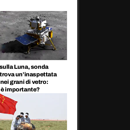
sulla Luna, sonda
trova un’inaspettata
 nei grani di vetro:
 è importante?