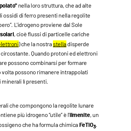
nella loro struttura, che ad alte
polato"
ossidi di ferro presenti nella regolite
ibero”. L'idrogeno proviene dal Sole
, cioè flussi di particelle cariche
 solari
lettroni
) che la nostra
stella
disperde
circostante. Quando protoni ed elettroni
unare possono combinarsi per formare
o volta possono rimanere intrappolati
i minerali lì presenti.
erali che compongono la regolite lunare
tiene più idrogeno “utile” è l'
, un
ilmenite
e ossigeno che ha formula chimica
.
FeTiO
3