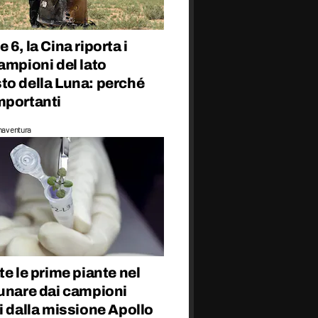
 6, la Cina riporta i
ampioni del lato
to della Luna: perché
mportanti
naventura
te le prime piante nel
lunare dai campioni
i dalla missione Apollo