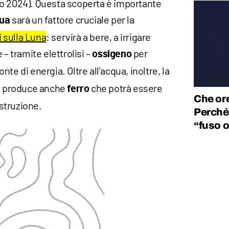
o 2024). Questa scoperta è importante
sarà un fattore cruciale per la
qua
 sulla Luna
: servirà a bere, a irrigare
 – tramite elettrolisi –
per
ossigeno
te di energia. Oltre all'acqua, inoltre, la
re produce anche
che potrà essere
ferro
Che or
struzione.
Perché 
“fuso o