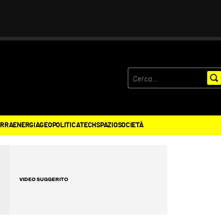
ERRA
ENERGIA
GEOPOLITICA
TECH
SPAZIO
SOCIETÀ
VIDEO SUGGERITO