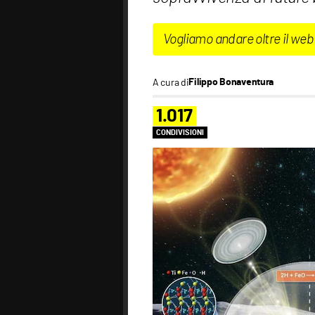
Vogliamo andare oltre il web
A cura di
Filippo Bonaventura
1.017
CONDIVISIONI