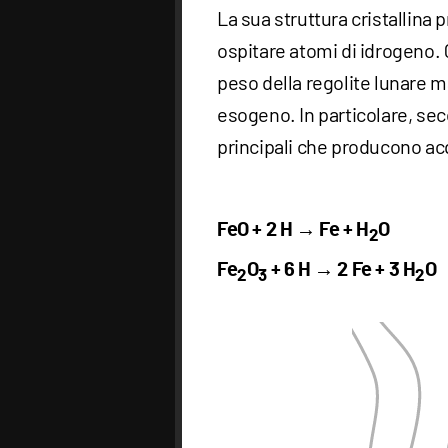
La sua struttura cristallina 
ospitare atomi di idrogeno. 
peso della regolite lunare m
esogeno. In particolare, seco
principali che producono a
FeO + 2 H → Fe + H
O
2
Fe
O
+ 6 H → 2 Fe + 3 H
O
2
3
2