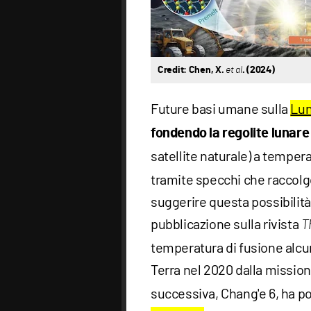
Credit: Chen, X.
et al
. (2024)
Future basi umane sulla
Lu
fondendo la regolite lunare
satellite naturale) a temper
tramite specchi che raccolgo
suggerire questa possibilit
pubblicazione sulla rivista
T
temperatura di fusione alcun
Terra nel 2020 dalla missio
successiva, Chang'e 6, ha po