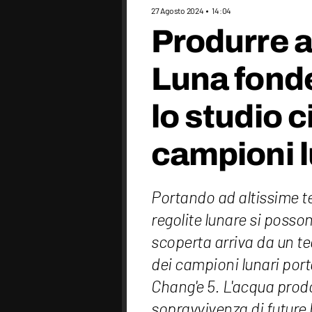
27 Agosto 2024
14:04
Produrre a
Luna fonde
lo studio c
campioni l
Portando ad altissime t
regolite lunare si posson
scoperta arriva da un te
dei campioni lunari port
Chang'e 5. L'acqua prodo
sopravvivenza di future