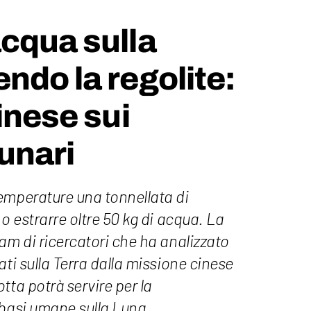
cqua sulla
ndo la regolite:
inese sui
unari
emperature una tonnellata di
o estrarre oltre 50 kg di acqua. La
am di ricercatori che ha analizzato
ati sulla Terra dalla missione cinese
tta potrà servire per la
 basi umane sulla Luna.