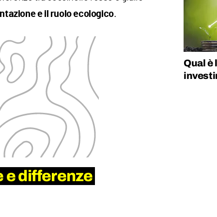
.
entazione e il ruolo ecologico
Qual è 
invest
 e differenze