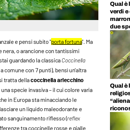
Qual è 
verdi e
marron
due sp
anzale e pensi subito "
porta fortuna
". Ma
 e nera, o arancione con tantissimi
stai guardando la classica
Coccinella
la comune con 7 punti), bensì un'altra
i tratta della
coccinella arlecchino
Qual è 
: una specie invasiva – il cui colore varia
religi
– che in Europa sta minacciando le
“aliena
ricono
ilasciare un liquido maleodorante e
ato sanguinamento riflesso (
reflex
differenze tra coccinelle rosse e gialle