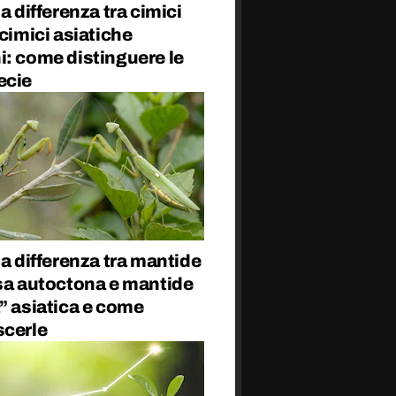
la differenza tra cimici
 cimici asiatiche
i: come distinguere le
ecie
la differenza tra mantide
osa autoctona e mantide
” asiatica e come
scerle