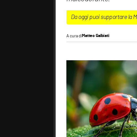
Da oggi puoi supportare la 
A cura di
Matteo Galbiati