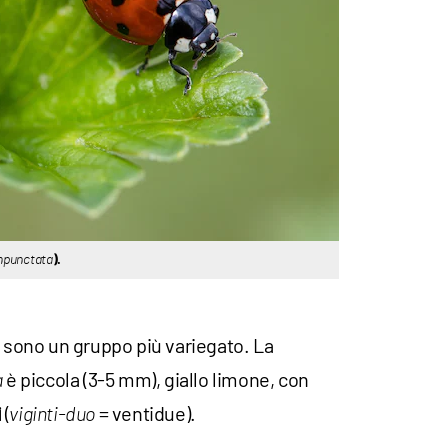
mpunctata
).
, sono un gruppo più variegato. La
è piccola (3-5 mm), giallo limone, con
a
(
= ventidue).
i
viginti-duo