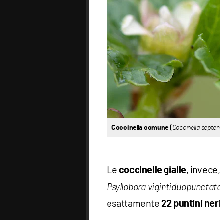
Coccinella comune (
Coccinella septe
Le
, invece
coccinelle gialle
Psyllobora vigintiduopunctat
esattamente
22 puntini ner