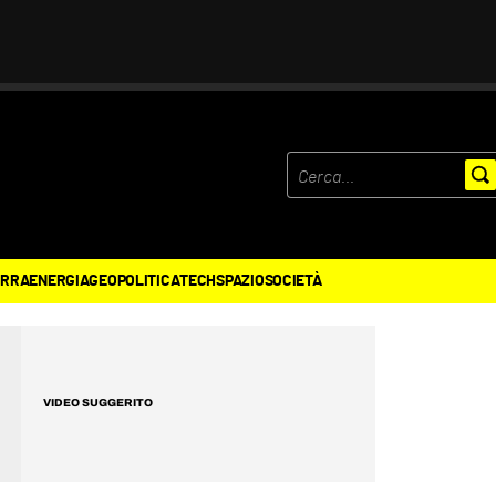
ERRA
ENERGIA
GEOPOLITICA
TECH
SPAZIO
SOCIETÀ
VIDEO SUGGERITO