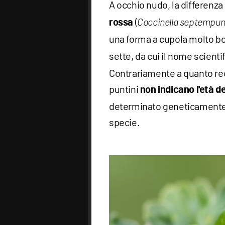
A occhio nudo, la differenza
(
rossa
Coccinella septempun
una forma a cupola molto 
sette, da cui il nome scientif
Contrariamente a quanto rec
puntini
non indicano l'età d
determinato geneticamente e
specie.