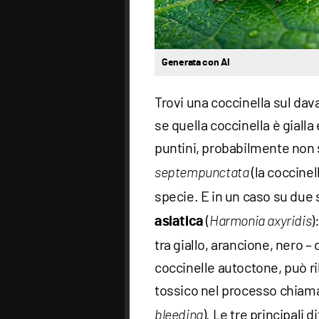
Generata con AI
Trovi una coccinella sul dav
se quella coccinella è gialla
puntini, probabilmente non 
(la coccinel
septempunctata
specie. E in un caso su due s
(
)
asiatica
Harmonia axyridis
tra giallo, arancione, nero 
coccinelle autoctone, può r
tossico nel processo chiam
). Le tre principali 
bleeding