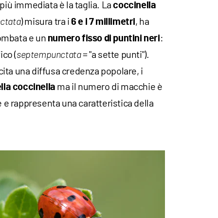
 più immediata è la taglia. La
coccinella
) misura tra i
, ha
ctata
6 e i 7 millimetri
bombata e un
:
numero fisso di puntini neri
ico (
= "a sette punti").
septempunctata
ita una diffusa credenza popolare, i
ma il numero di macchie è
ella coccinella
 rappresenta una caratteristica della