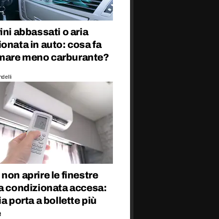
ini abbassati o aria
onata in auto: cosa fa
are meno carburante?
delli
non aprire le finestre
ia condizionata accesa:
ia porta a bollette più
e