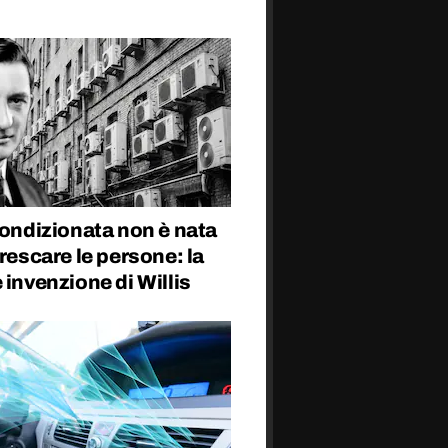
condizionata non è nata
frescare le persone: la
 invenzione di Willis