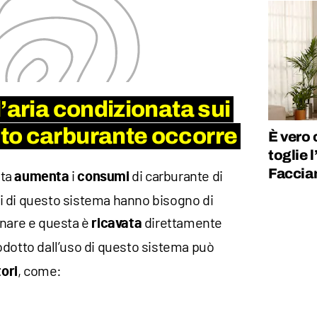
’aria condizionata sui
to carburante occorre
È vero 
toglie 
Faccia
ata
i
di carburante di
aumenta
consumi
i di questo sistema hanno bisogno di
nare e questa è
direttamente
ricavata
odotto dall’uso di questo sistema può
, come:
tori