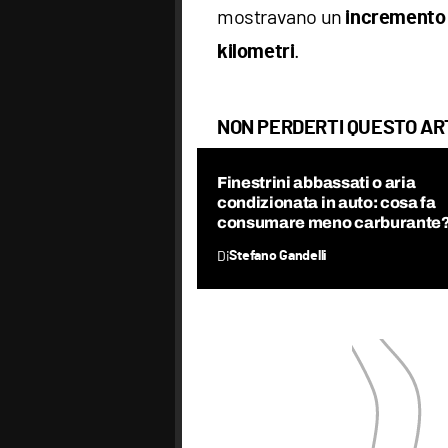
mostravano un
incremento
.
kilometri
NON PERDERTI QUESTO AR
Finestrini abbassati o aria
condizionata in auto: cosa fa
consumare meno carburante
Di
Stefano Gandelli