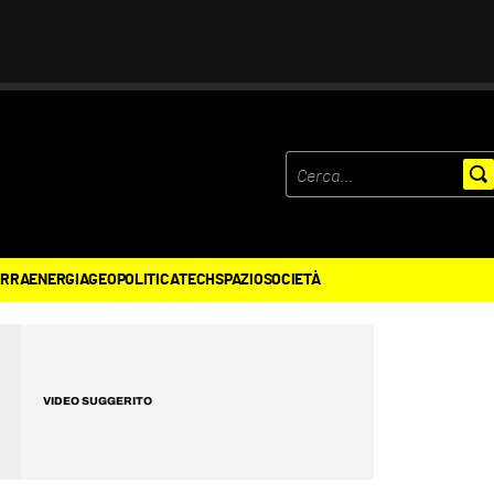
ERRA
ENERGIA
GEOPOLITICA
TECH
SPAZIO
SOCIETÀ
VIDEO SUGGERITO