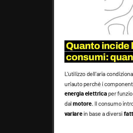
Quanto incide l
consumi: quan
L'utilizzo dell'aria condizion
un'auto perché i component
per funzio
energia elettrica
dal
. Il consumo intr
motore
in base a diversi
variare
fat