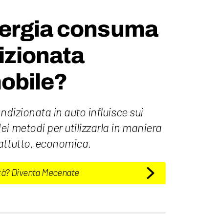
ergia consuma
dizionata
obile?
ndizionata in auto influisce sui
i metodi per utilizzarla in maniera
attutto, economica.
tà? Diventa Mecenate