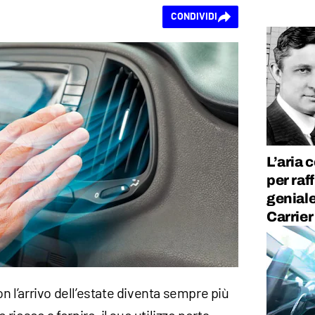
CONDIVIDI
L’aria 
per raf
geniale
Carrier
on l’arrivo dell’estate diventa sempre più