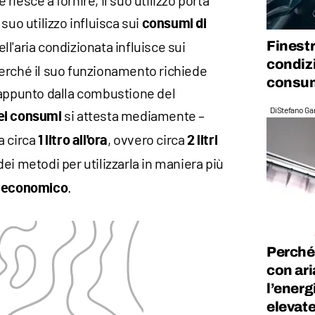
e riesce a fornire, il suo utilizzo porta
suo utilizzo influisca sui
consumi di
Finestr
ll'aria condizionata influisce sui
condizi
erché il suo funzionamento richiede
consum
 appunto dalla combustione del
Di
Stefano Gan
si attesta mediamente –
ei consumi
a circa
, ovvero circa
1 litro all'ora
2 litri
ei metodi per utilizzarla in maniera più
,
.
economico
Perché 
con ar
l’energ
elevat