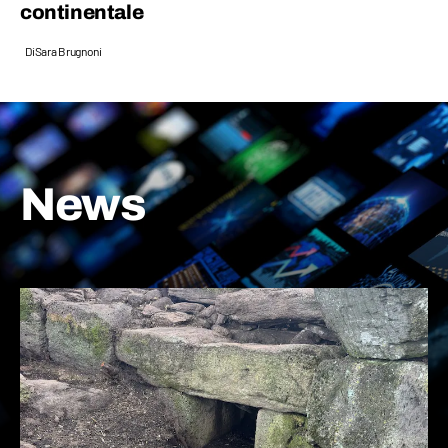
continentale
Di
Sara Brugnoni
News