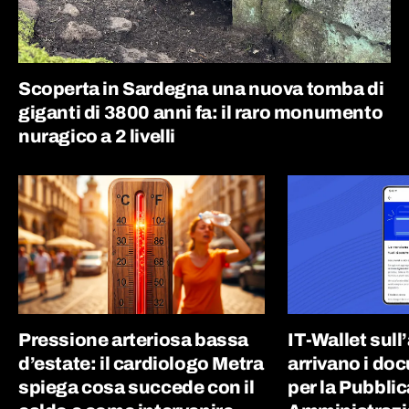
Scoperta in Sardegna una nuova tomba di
giganti di 3800 anni fa: il raro monumento
nuragico a 2 livelli
Pressione arteriosa bassa
IT-Wallet sull
d’estate: il cardiologo Metra
arrivano i doc
spiega cosa succede con il
per la Pubblic