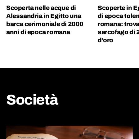
Scoperta nelle acque di
Scoperte in E
Alessandria in Egitto una
di epoca tole
barca cerimoniale di 2000
romana: trova
anni di epoca romana
sarcofago di 
d’oro
Società