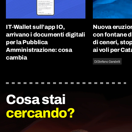
IT-Wallet sull’app IO,
Nuova eruzion
arrivano i documenti digitali
con fontane d
per la Pubblica
di ceneri, st
Amministrazione: cosa
ai voli per Ca
cambia
Di
Stefano Gandelli
Cosa stai
cercando?