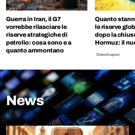
persone alla conoscenza. Col sorriso :)
Guerra in Iran, il G7
Quanto stann
vorrebbe rilasciare le
le riserve glob
riserve strategiche di
dopo la chius
petrolio: cosa sono e a
Hormuz: il nu
quanto ammontano
Di
Sara Brugnoni
News