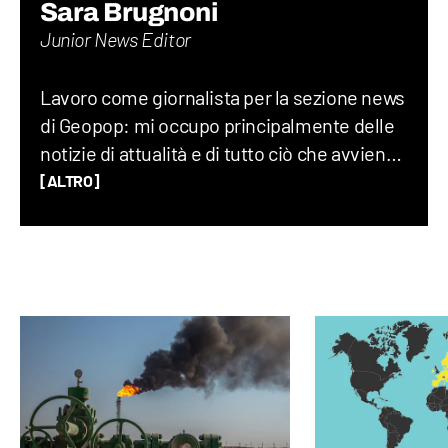
Sara Brugnoni
Junior News Editor
Lavoro come giornalista per la sezione news
di Geopop: mi occupo principalmente delle
notizie di attualità e di tutto ciò che avviene
sul Pianeta Terra, dalla geopolitica allo
[ALTRO]
spazio, fino alla società nel suo complesso.
Ho lavorato per un quotidiano economico e
ho una laurea magistrale in Scienze
Politiche, grazie alla quale ho capito quanto
gli eventi del mondo siano profondamente
connessi tra di loro.