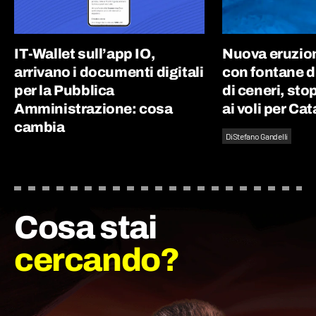
IT-Wallet sull’app IO,
Nuova eruzion
arrivano i documenti digitali
con fontane d
per la Pubblica
di ceneri, st
Amministrazione: cosa
ai voli per Ca
cambia
Di
Stefano Gandelli
Cosa stai
cercando?