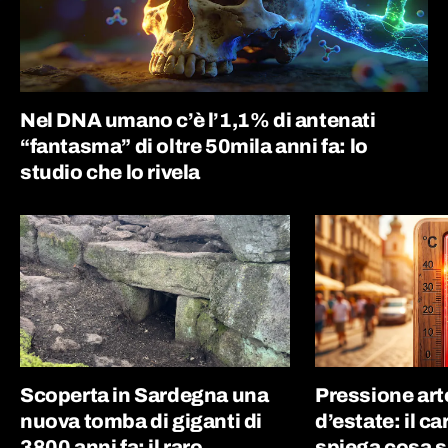
Nel DNA umano c’è l’1,1% di antenati
“fantasma” di oltre 50mila anni fa: lo
studio che lo rivela
Scoperta in Sardegna una
Pressione art
nuova tomba di giganti di
d’estate: il c
3800 anni fa: il raro
spiega cosa s