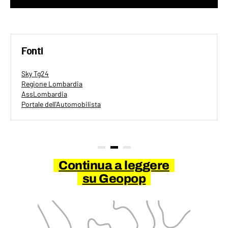
Fonti
Sky Tg24
Regione Lombardia
AssLombardia
Portale dell'Automobilista
Continua a leggere
su Geopop