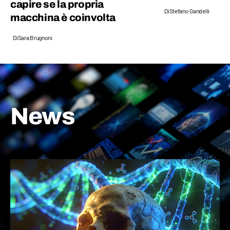
capire se la propria
Di
Stefano Gandelli
macchina è coinvolta
Di
Sara Brugnoni
News