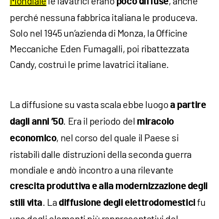
Mondiale
le lavatrici erano
, anche
poco diffuse
perché nessuna fabbrica italiana le produceva.
Solo nel 1945 un’azienda di Monza, la Officine
Meccaniche Eden Fumagalli, poi ribattezzata
Candy, costruì le prime lavatrici italiane.
La diffusione su vasta scala ebbe luogo
a
partire
. Era il periodo del
dagli anni ’50
miracolo
, nel corso del quale il Paese si
economico
ristabilì dalle distruzioni della seconda guerra
mondiale e andò incontro a una rilevante
crescita produttiva e alla modernizzazione degli
. La
fu
stili vita
diffusione degli elettrodomestici
uno degli elementi più rappresentativi del