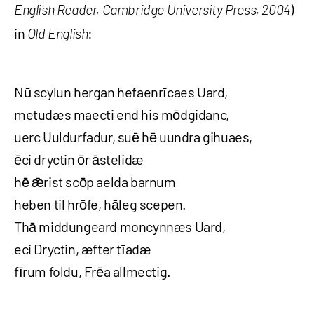
)
English Reader, Cambridge University Press, 2004
in
:
Old English
Nū scylun hergan hefaenrīcaes Uard,
metudæs maecti end his mōdgidanc,
uerc Uuldurfadur, suē hē uundra gihuaes,
ēci dryctin ōr āstelidæ
hē ǣrist scōp aelda barnum
heben til hrōfe, hāleg scepen.
Thā middungeard moncynnæs Uard,
eci Dryctin, æfter tīadæ
fīrum foldu, Frēa allmectig.