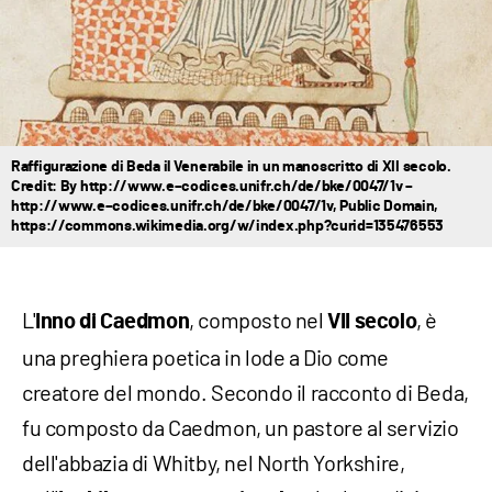
Raffigurazione di Beda il Venerabile in un manoscritto di XII secolo.
Credit: By http://www.e–codices.unifr.ch/de/bke/0047/1v –
http://www.e–codices.unifr.ch/de/bke/0047/1v, Public Domain,
https://commons.wikimedia.org/w/index.php?curid=135476553
L'
, composto nel
, è
Inno di Caedmon
VII secolo
una preghiera poetica in lode a Dio come
creatore del mondo. Secondo il racconto di Beda,
fu composto da Caedmon, un pastore al servizio
dell'abbazia di Whitby, nel North Yorkshire,