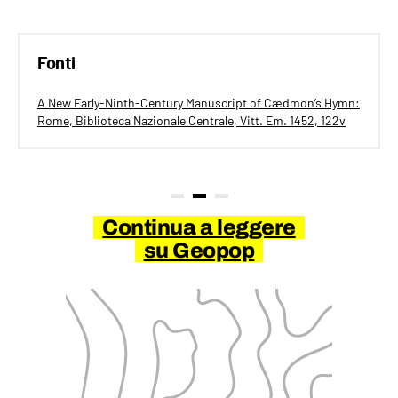
Fonti
A New Early-Ninth-Century Manuscript of Cædmon’s Hymn:
Rome, Biblioteca Nazionale Centrale, Vitt. Em. 1452, 122v
Continua a leggere
su Geopop