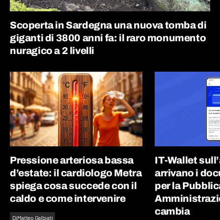
Scoperta in Sardegna una nuova tomba di
giganti di 3800 anni fa: il raro monumento
nuragico a 2 livelli
Pressione arteriosa bassa
IT-Wallet sull
d’estate: il cardiologo Metra
arrivano i doc
spiega cosa succede con il
per la Pubblic
caldo e come intervenire
Amministrazi
cambia
Di
Matteo Galbiati