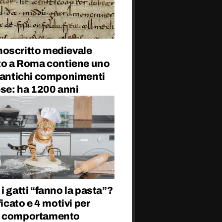
oscritto medievale
ato a Roma contiene uno
ù antichi componimenti
ese: ha 1200 anni
i gatti “fanno la pasta”?
ificato e 4 motivi per
o comportamento