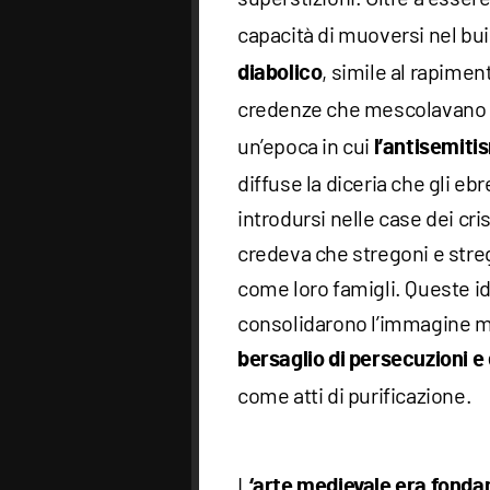
capacità di muoversi nel bu
, simile al rapiment
diabolico
credenze che mescolavan
un’epoca in cui
l’antisemit
diffuse la diceria che gli eb
introdursi nelle case dei cri
credeva che stregoni e streg
come loro famigli. Queste i
consolidarono l’immagine ma
bersaglio di persecuzioni e d
come atti di purificazione.
L
‘arte medievale era fond