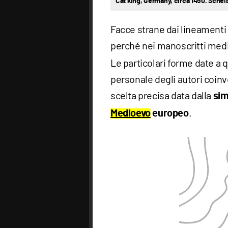
Cat king, Germany, circa 1450. Sche
Facce strane dai lineamenti 
perché nei manoscritti medi
Le particolari forme date a q
personale degli autori coinvo
scelta precisa data dalla
sim
.
Medioevo
europeo