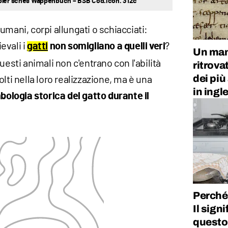
ibler’sches Wappenbuch – BSB Cod.icon. 312c
umani, corpi allungati o schiacciati:
evali i
?
gatti
non somigliano a quelli veri
Un man
uesti animali non c'entrano con l'abilità
ritrov
dei pi
lti nella loro realizzazione, ma è una
in ingl
bologia storica del gatto durante il
Perché 
Il sign
quest