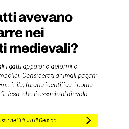
atti avevano
arre nei
i medievali?
i i gatti appaiono deformi o
mbolici. Considerati animali pagani
femminile, furono identificati come
hiesa, che li associò al diavolo,
Missione Cultura di Geopop