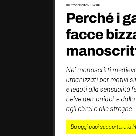
19 Ottobre 2025
13:00
Perché i g
facce bizz
manoscritt
Nei manoscritti medieval
umanizzati per motivi si
e legati alla sensualità 
belve demoniache dalla C
agli ebrei e alle streghe.
Da oggi puoi supportare la 