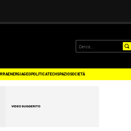
ERRA
ENERGIA
GEOPOLITICA
TECH
SPAZIO
SOCIETÀ
VIDEO SUGGERITO