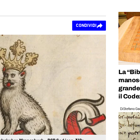
CONDIVIDI
La “Bib
manosc
grande
il Cod
Di
Stefano Gan