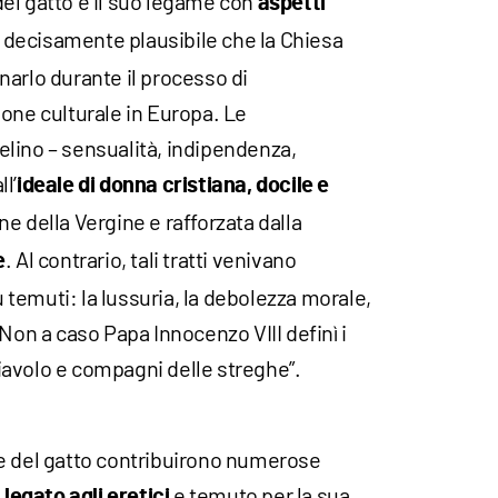
el gatto e il suo legame con
aspetti
è decisamente plausibile che la Chiesa
narlo durante il processo di
one culturale in Europa. Le
 felino – sensualità, indipendenza,
l’
ideale di donna cristiana, docile e
e della Vergine e rafforzata dalla
. Al contrario, tali tratti venivano
e
iù temuti: la lussuria, la debolezza morale,
 Non a caso Papa Innocenzo VIII definì i
 diavolo e compagni delle streghe”.
e del gatto contribuirono numerose
e
e temuto per la sua
legato agli eretici