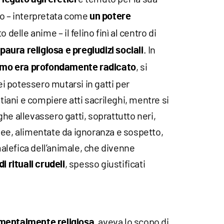
io – interpretata come
un potere
o delle anime – il felino finì al centro di
o
. In
paura religiosa e pregiudizi sociali
, si
ismo era profondamente radicato
rei potessero mutarsi in gatti per
stiani e compiere atti sacrileghi, mentre si
he allevassero gatti, soprattutto neri,
dee, alimentate da ignoranza e sospetto,
lefica dell’animale, che divenne
, spesso giustificati
i rituali crudeli
, aveva lo scopo di
amentalmente religiosa