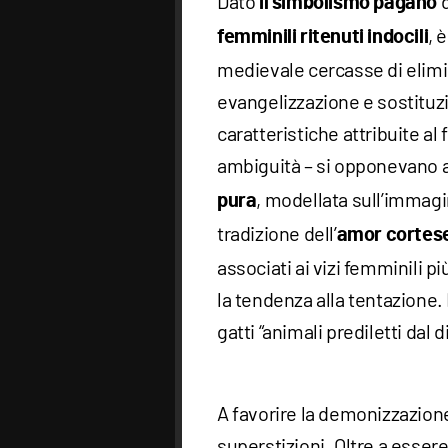
Dato
d
il simbolismo pagano
, 
femminili ritenuti indocili
medievale cercasse di elimi
evangelizzazione e sostituzi
caratteristiche attribuite al
ambiguità – si opponevano al
, modellata sull’immagin
pura
tradizione dell’
amor cortes
associati ai vizi femminili p
la tendenza alla tentazione.
gatti “animali prediletti dal
A favorire la demonizzazion
superstizioni. Oltre a esser