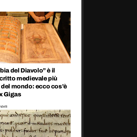
bia del Diavolo” è il
ritto medievale più
 del mondo: ecco cos’è
ex Gigas
delli