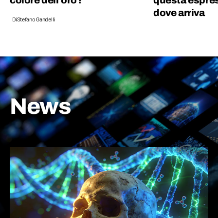
colore dell’oro?
questa espres
dove arriva
Di
Stefano Gandelli
News