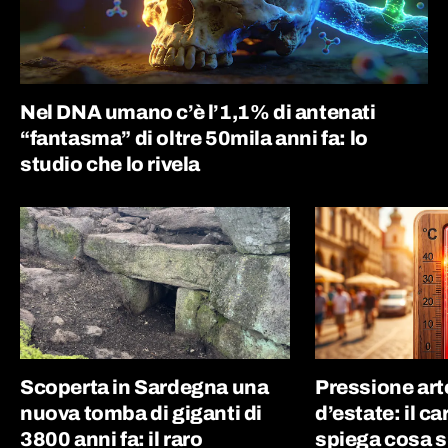
Nel DNA umano c’è l’1,1% di antenati
“fantasma” di oltre 50mila anni fa: lo
studio che lo rivela
Scoperta in Sardegna una
Pressione art
nuova tomba di giganti di
d’estate: il c
3800 anni fa: il raro
spiega cosa s