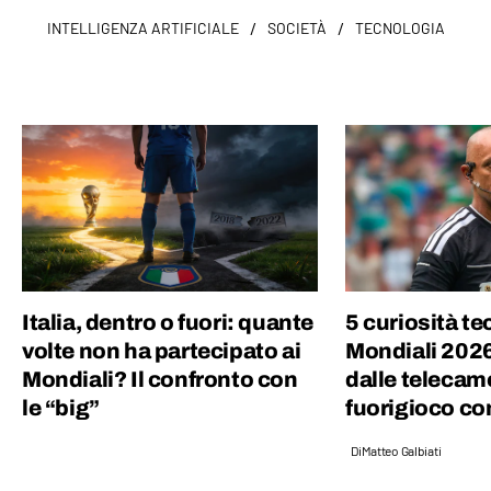
/
/
INTELLIGENZA ARTIFICIALE
SOCIETÀ
TECNOLOGIA
Italia, dentro o fuori: quante
5 curiosità t
volte non ha partecipato ai
Mondiali 2026
Mondiali? Il confronto con
dalle telecame
le “big”
fuorigioco co
Di
Matteo Galbiati