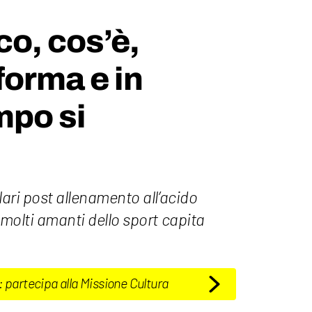
co, cos’è,
forma e in
mpo si
lari post allenamento all’acido
 molti amanti dello sport capita
: partecipa alla Missione Cultura