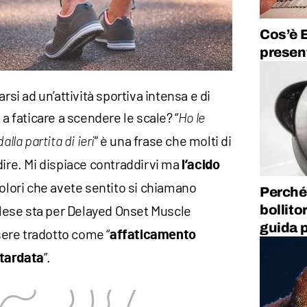
Cos’è E
presen
rsi ad un’attività sportiva intensa e di
 a faticare a scendere le scale? “
Ho le
” è una frase che molti di
lla partita di ieri
dire. Mi dispiace contraddirvi ma
l’acido
 dolori che avete sentito si chiamano
Perché 
lese sta per Delayed Onset Muscle
bollito
guida 
ere tradotto come “
affaticamento
”.
itardata