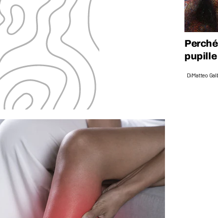
Perché 
pupille
Di
Matteo Galb