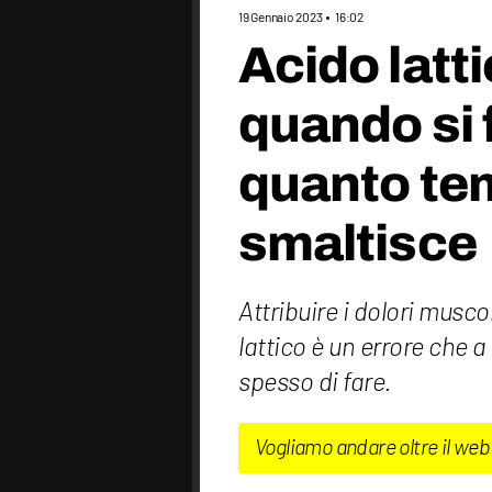
19 Gennaio 2023
16:02
Acido latti
quando si 
quanto te
smaltisce
Attribuire i dolori musco
lattico è un errore che a
spesso di fare.
Vogliamo andare oltre il web