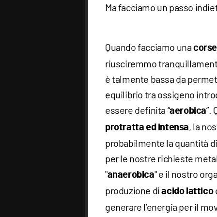
Ma facciamo un passo indiet
Quando facciamo una
corse
riusciremmo tranquillamente 
è talmente bassa da permette
equilibrio tra ossigeno intro
essere definita “
”.
aerobica
, la no
protratta ed intensa
probabilmente la quantità di
per le nostre richieste metab
"
" e il nostro or
anaerobica
produzione di
acido lattico
generare l’energia per il m