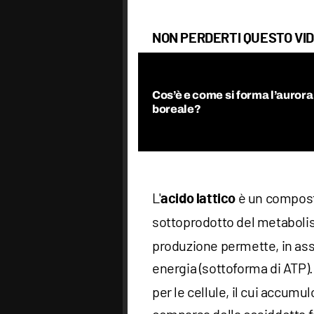
NON PERDERTI QUESTO VI
Cos’è e come si forma l’aurora
boreale?
L'
è un compost
acido lattico
sottoprodotto del metabol
produzione permette, in as
energia (sottoforma di ATP).
per le cellule, il cui accumul
comparsa della cosiddetta f