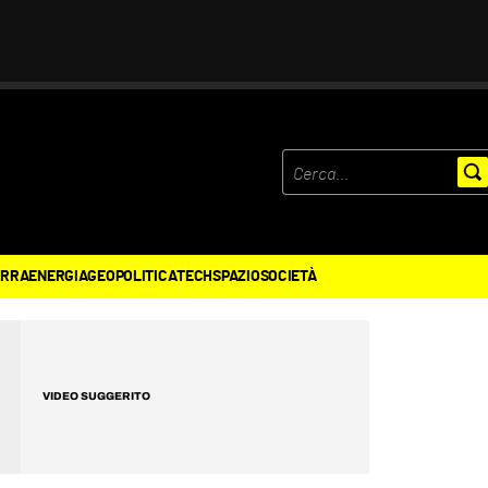
ERRA
ENERGIA
GEOPOLITICA
TECH
SPAZIO
SOCIETÀ
VIDEO SUGGERITO