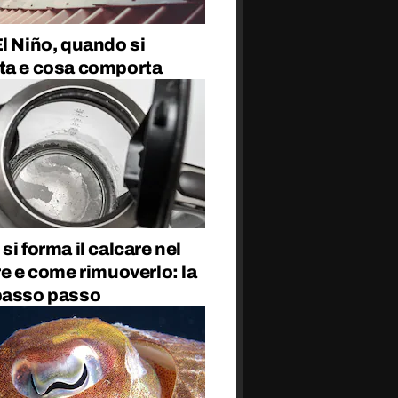
l Niño, quando si
ta e cosa comporta
si forma il calcare nel
re e come rimuoverlo: la
passo passo