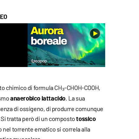
DEO
o chimico di formula CH₃-CHOH-COOH,
ismo
. La sua
anaerobico lattacido
senza di ossigeno, di produrre comunque
 Si tratta però di un composto
tossico
o nel torrente ematico si correla alla
atica muscolare.