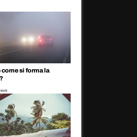
 come si forma la
?
delli