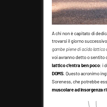
A chi non è capitato di dedica
trovarsi il giorno successivo
gambe piene di acido lattico da
voi avranno detto o sentito 
: i
lattico c’entra ben poco
. Questo acronimo ing
DOMS
Soreness, che potrebbe ess
muscolare ad insorgenza r