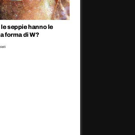
le seppie hanno le
 a forma di W?
iati