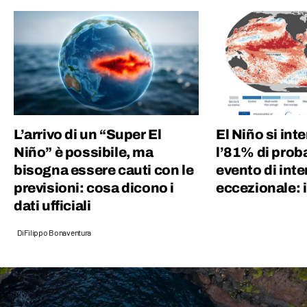
L’arrivo di un “Super El
El Niño si inte
Niño” è possibile, ma
l’81% di proba
bisogna essere cauti con le
evento di inte
previsioni: cosa dicono i
eccezionale: 
dati ufficiali
Di
Filippo Bonaventura