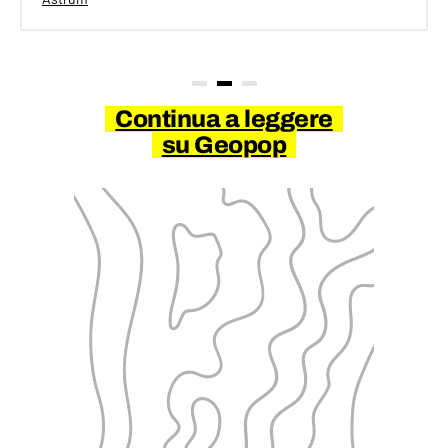
Continua a leggere
su Geopop