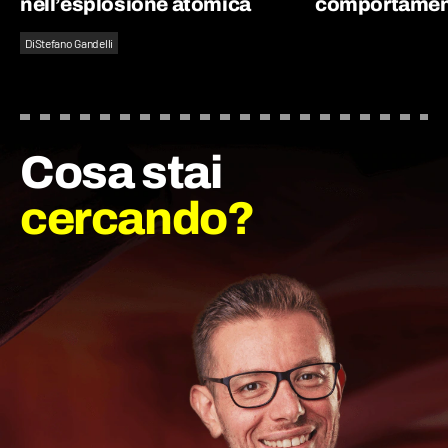
nell’esplosione atomica
comportament
Di
Stefano Gandelli
Cosa stai
cercando?