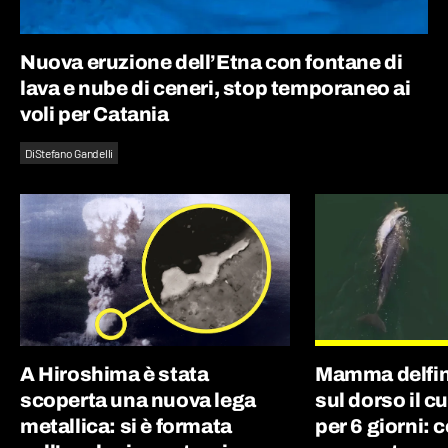
Nuova eruzione dell’Etna con fontane di
lava e nube di ceneri, stop temporaneo ai
voli per Catania
Di
Stefano Gandelli
A Hiroshima è stata
Mamma delfin
scoperta una nuova lega
sul dorso il c
metallica: si è formata
per 6 giorni: 