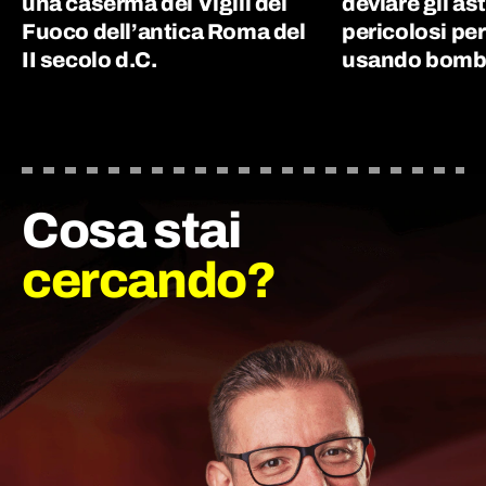
una caserma dei Vigili del
deviare gli as
Fuoco dell’antica Roma del
pericolosi per
II secolo d.C.
usando bombe
Cosa stai
cercando?