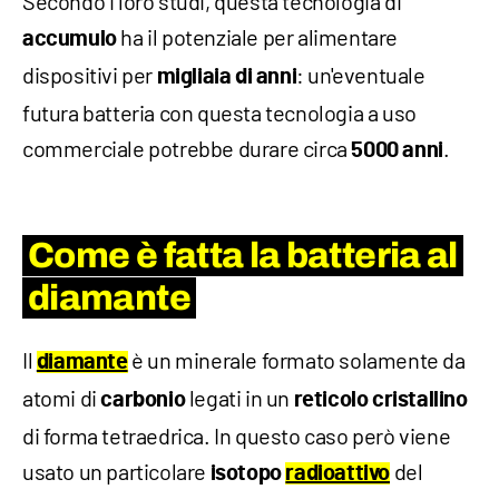
Secondo i loro studi, questa tecnologia di
ha il potenziale per alimentare
accumulo
dispositivi per
: un'eventuale
migliaia di anni
futura batteria con questa tecnologia a uso
commerciale potrebbe durare circa
.
5000 anni
Come è fatta la batteria al
diamante
Il
è un minerale formato solamente da
diamante
atomi di
legati in un
carbonio
reticolo cristallino
di forma tetraedrica. In questo caso però viene
usato un particolare
del
isotopo
radioattivo