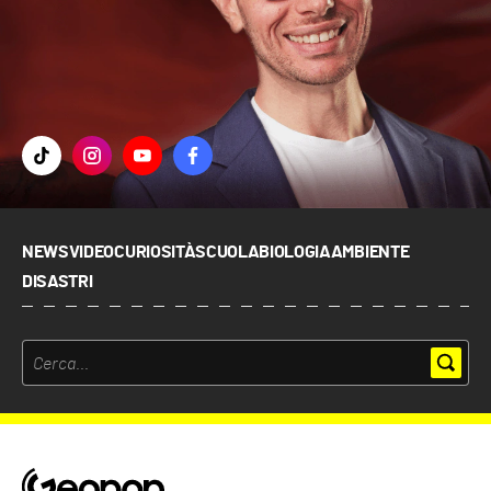
NEWS
VIDEO
CURIOSITÀ
SCUOLA
BIOLOGIA
AMBIENTE
DISASTRI