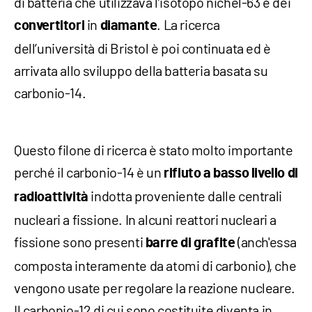
di batteria che utilizzava l’isotopo nichel-63 e dei
in
. La ricerca
convertitori
diamante
dell’università di Bristol è poi continuata ed è
arrivata allo sviluppo della batteria basata su
carbonio-14.
Questo filone di ricerca è stato molto importante
perché il carbonio-14 è un
rifiuto
a basso livello di
indotta proveniente dalle centrali
radioattività
nucleari a fissione. In alcuni reattori nucleari a
fissione sono presenti
(anch'essa
barre di grafite
composta interamente da atomi di carbonio), che
vengono usate per regolare la reazione nucleare.
Il carbonio-12 di cui sono costituite diventa in