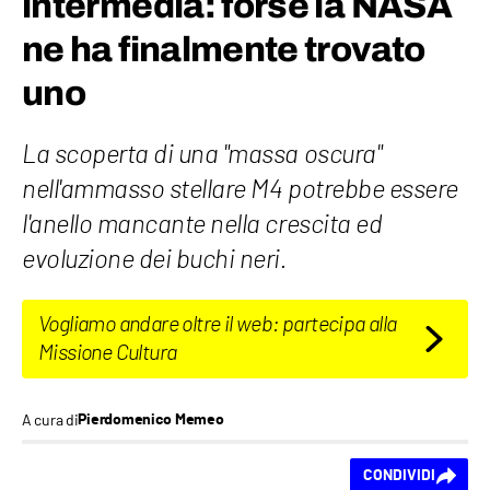
intermedia: forse la NASA
ne ha finalmente trovato
uno
La scoperta di una "massa oscura"
nell'ammasso stellare M4 potrebbe essere
l'anello mancante nella crescita ed
evoluzione dei buchi neri.
Vogliamo andare oltre il web: partecipa alla
Missione Cultura
A cura di
Pierdomenico Memeo
Ti piace questo
CONDIVIDI
contenuto?