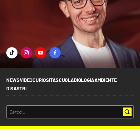
NEWS
VIDEO
CURIOSITÀ
SCUOLA
BIOLOGIA
AMBIENTE
DISASTRI