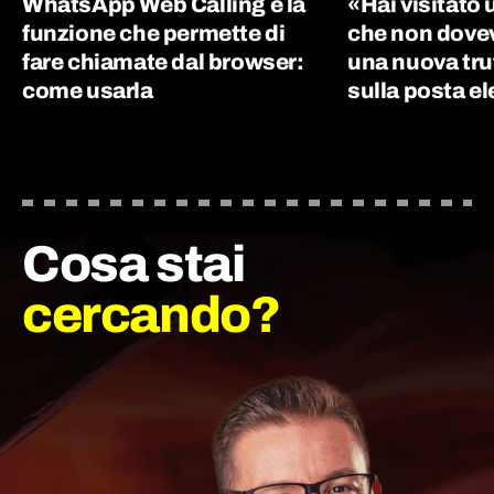
WhatsApp Web Calling è la
«Hai visitato 
funzione che permette di
che non dovevi
fare chiamate dal browser:
una nuova tru
come usarla
sulla posta el
Cosa stai
cercando?