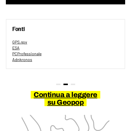
Fonti
GPS.gov
ESA
PCProfessionale
Adnkronos
Continua a leggere
su Geopop