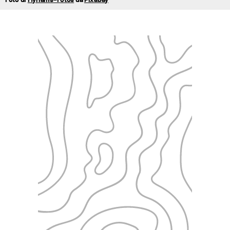
Foto di
Myriams–Fotos
da
Pixabay