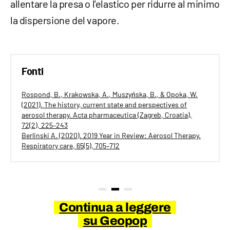
allentare la presa o l'elastico per ridurre al minimo
la dispersione del vapore.
Fonti
Rospond, B., Krakowska, A., Muszyńska, B., & Opoka, W.
(2021). The history, current state and perspectives of
aerosol therapy. Acta pharmaceutica (Zagreb, Croatia),
72(2), 225–243
Berlinski A. (2020). 2019 Year in Review: Aerosol Therapy.
Respiratory care, 65(5), 705–712
Continua a leggere
su Geopop