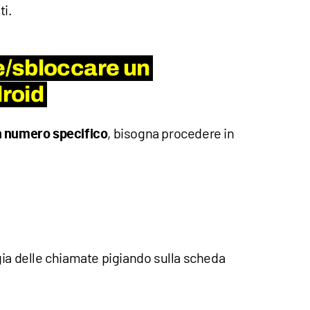
ti.
/sbloccare un
roid
, bisogna procedere in
n numero specifico
gia delle chiamate pigiando sulla scheda