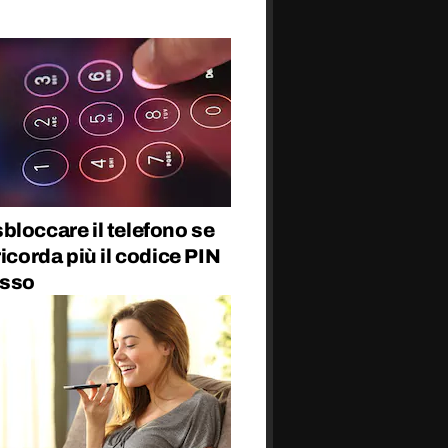
loccare il telefono se
ricorda più il codice PIN
esso