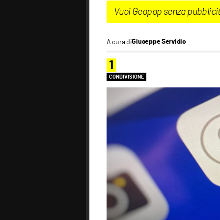
Vuoi Geopop senza pubblici
A cura di
Giuseppe Servidio
1
CONDIVISIONE