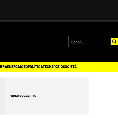
ERRA
ENERGIA
GEOPOLITICA
TECH
SPAZIO
SOCIETÀ
VIDEO SUGGERITO