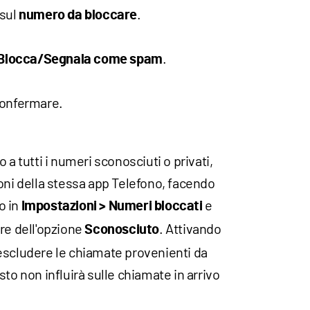
 sul
.
numero da bloccare
.
Blocca/Segnala come spam
onfermare.
 a tutti i numeri sconosciuti o privati,
oni della stessa app Telefono, facendo
o in
e
Impostazioni > Numeri bloccati
ore dell'opzione
. Attivando
Sconosciuto
escludere le chiamate provenienti da
to non influirà sulle chiamate in arrivo
.