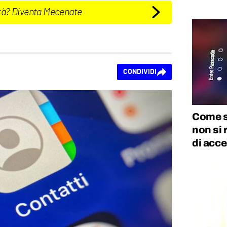
tà? Diventa Mecenate
CONDIVIDI
Come sb
non si 
di acc