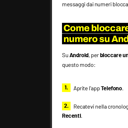
messaggi dai numeri blocca
Come bloccare
numero su And
Su
, per
Android
bloccare u
questo modo:
Aprite l'app
.
Telefono
Recatevi nella cronolo
.
Recenti