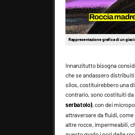
Rappresentazione grafica di un giac
Innanzitutto bisogna conside
che se andassero distribuiti 
silos, costituirebbero una di
contrario, sono costituiti da
, con dei micropor
serbatoio)
attraversare da fluidi, com
altre rocce, impermeabili, che
questo modo i pori delle ro