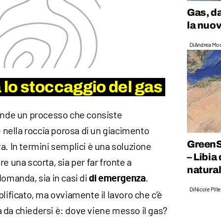
Gas, da
la nuov
Di
Andrea Mo
lo stoccaggio del gas
tende un processo che consiste
e nella roccia porosa di un giacimento
GreenSt
a. In termini semplici è una soluzione
– Libia
e una scorta, sia per far fronte a
natura
domanda, sia in casi di
.
di emergenza
Di
Nicole Pill
plificato, ma ovviamente il lavoro che c’è
 da chiedersi è: dove viene messo il gas?