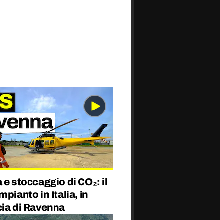
 e stoccaggio di CO₂: il
mpianto in Italia, in
cia di Ravenna