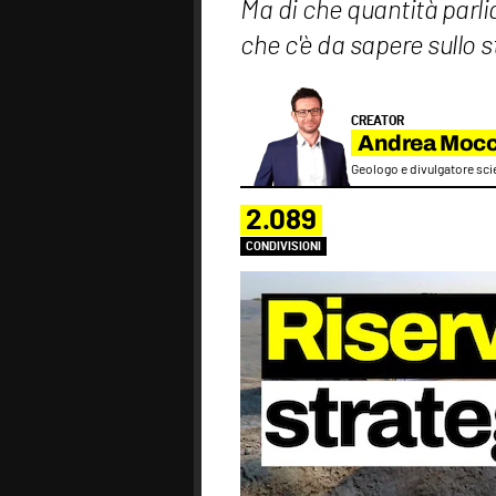
Ma di che quantità parli
che c'è da sapere sullo 
CREATOR
Andrea Mocc
Geologo e divulgatore sci
2.089
CONDIVISIONI