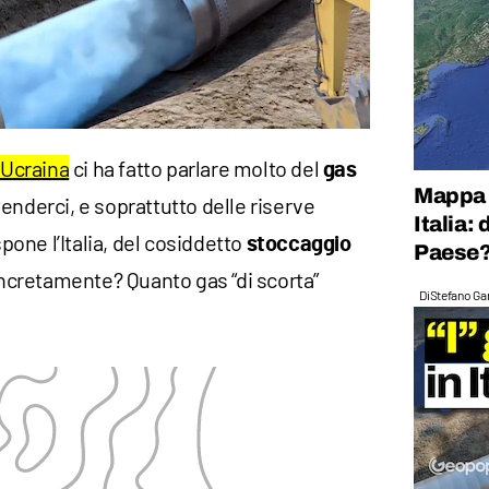
 Ucraina
ci ha fatto parlare molto del
gas
Mappa d
tenderci, e soprattutto delle riserve
Italia:
spone l’Italia, del cosiddetto
stoccaggio
Paese
concretamente? Quanto gas “di scorta”
Di
Stefano Gan