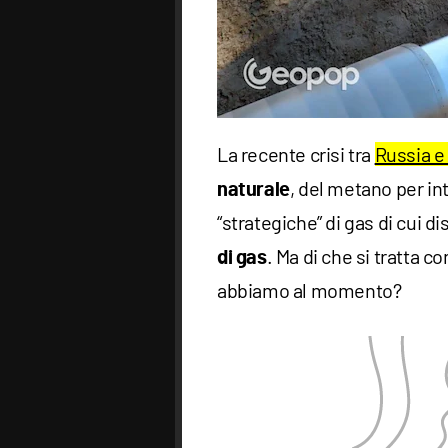
La recente crisi tra
Russia e
, del metano per in
naturale
“strategiche” di gas di cui di
. Ma di che si tratta 
di gas
abbiamo al momento?