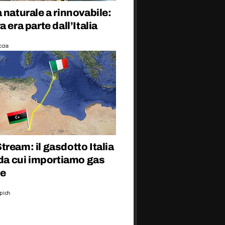
 naturale a rinnovabile:
a era parte dall’Italia
ccia
ream: il gasdotto Italia
 da cui importiamo gas
le
epich