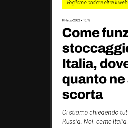
Vogliamo andare oltre il web
8 Marzo 2022
18:15
Come funz
stoccaggio
Italia, dov
quanto ne
scorta
Ci stiamo chiedendo tut
Russia. Noi, come Itali