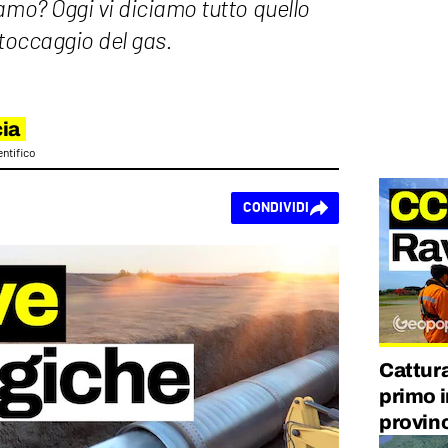
amo? Oggi vi diciamo tutto quello
stoccaggio del gas.
ia
entifico
CONDIVIDI
Cattura
primo i
provin