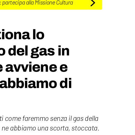
: partecipa alla Missione Cultura
iona lo
 del gas in
e avviene e
 abbiamo di
ti come faremmo senza il gas della
a, ne abbiamo una scorta, stoccata.