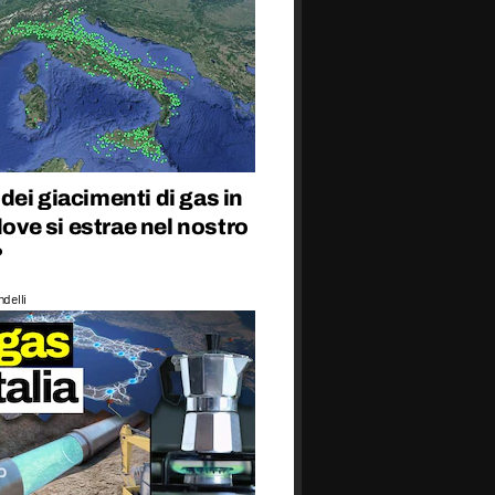
ei giacimenti di gas in
 dove si estrae nel nostro
?
delli