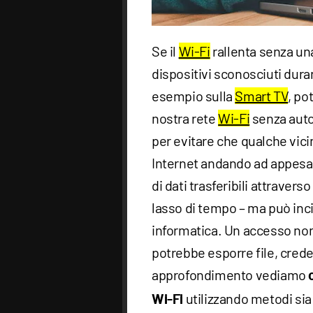
Se il
Wi-Fi
rallenta senza u
dispositivi sconosciuti dura
esempio sulla
Smart TV
, po
nostra rete
Wi-Fi
senza auto
per evitare che qualche vici
Internet andando ad appesan
di dati trasferibili attrave
lasso di tempo – ma può inc
informatica. Un accesso non
potrebbe esporre file, credenz
approfondimento vediamo
utilizzando metodi sia 
Wi-Fi