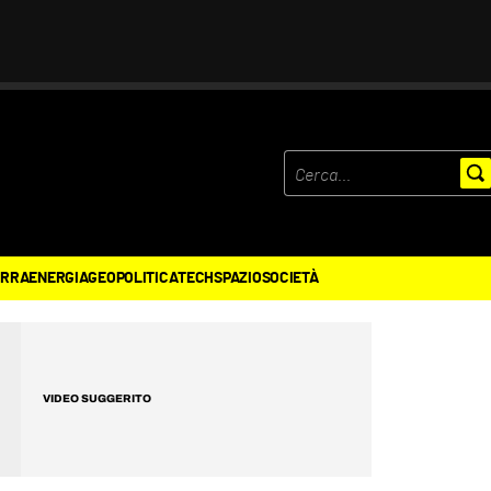
ERRA
ENERGIA
GEOPOLITICA
TECH
SPAZIO
SOCIETÀ
VIDEO SUGGERITO