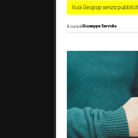
Vuoi Geopop senza pubblici
A cura di
Giuseppe Servidio