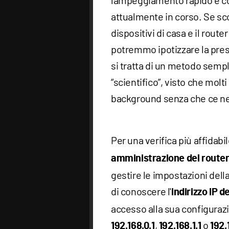
lampeggiamento rapido e con
attualmente in corso. Se s
dispositivi di casa e il route
potremmo ipotizzare la pres
si tratta di un metodo sempl
“scientifico”, visto che molt
background senza che ce n
Per una verifica più affidab
amministrazione del route
gestire le impostazioni dell
di conoscere l'
indirizzo IP d
accesso alla sua configurazi
,
o
192.168.0.1
192.168.1.1
192.