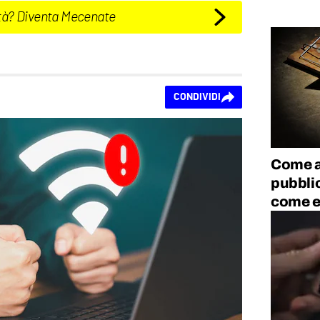
tà? Diventa Mecenate
CONDIVIDI
Come a
pubblic
come ev