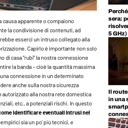
Perché 
sera: p
na causa apparente o compaiono
risolve
nte la condivisione di contenuti, ad
5 GHz)
trebbe esserci un intruso collegato alla
rizzazione. Capirlo è importante non solo
no di casa “rubi” la nostra connessione
tire la banda – cioè la quantità massima
rso una connessione in un determinato
idere anche sulla nostra sicurezza
Il rout
 autorizzato alla nostra rete domestica
in una 
iali, etc., a potenziali rischi. In questo
smartp
come identificare eventuali intrusi nel
conne
empirici sia un po’ più tecnici, e