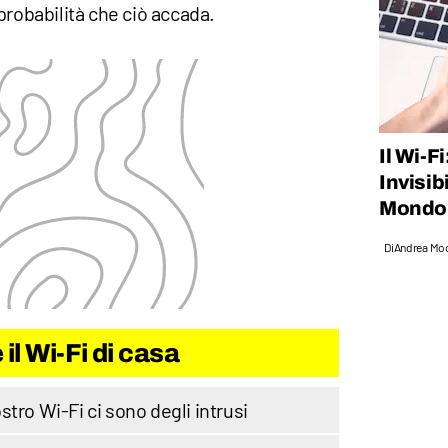
probabilità che ciò accada.
Il Wi-F
Invisib
Mondo
Di
Andrea Mo
l Wi-Fi di casa
tro Wi-Fi ci sono degli intrusi