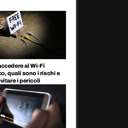
ccedere al Wi-Fi
o, quali sono i rischi e
itare i pericoli