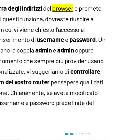
del
browser
e premete
ra degli indirizzi
i questi funziona, dovreste riuscire a
n cui vi viene chiesto l'accesso al
 inserimento di
e
. Un
username
password
vano la coppia
e
oppure
admin
admin
 momento che sempre più provider usano
alizzate, vi suggeriamo di
controllare
per sapere quali dati
ro del vostro router
ione. Chiaramente, se avete modificato
username e password predefinite del