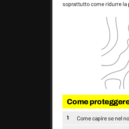
soprattutto come ridurre la 
Come proteggere i
Come capire se nel nos
1