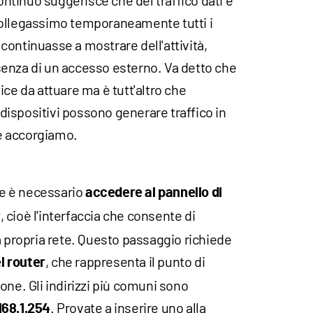
tinuo suggerisce che del traffico dati è
collegassimo temporaneamente tutti i
r continuasse a mostrare dell'attività,
enza di un accesso esterno. Va detto che
ice da attuare ma è tutt'altro che
i dispositivi possono generare traffico in
e accorgiamo.
ile è necessario
accedere al pannello di
, cioè l'interfaccia che consente di
r
a propria rete. Questo passaggio richiede
, che rappresenta il punto di
el router
one. Gli indirizzi più comuni sono
. Provate a inserire uno alla
168.1.254