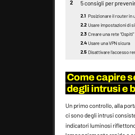
5 consigli per preveni
2
Posizionare il router in
2.1
Usare impostazioni di s
2.2
Creare una rete “Ospiti”
2.3
Usare una VPN sicura
2.4
Disattivare l'accesso re
2.5
Come capire se
degli intrusi e 
Un primo controllo, alla port
ci sono degli intrusi consiste
indicatori luminosi riflettono