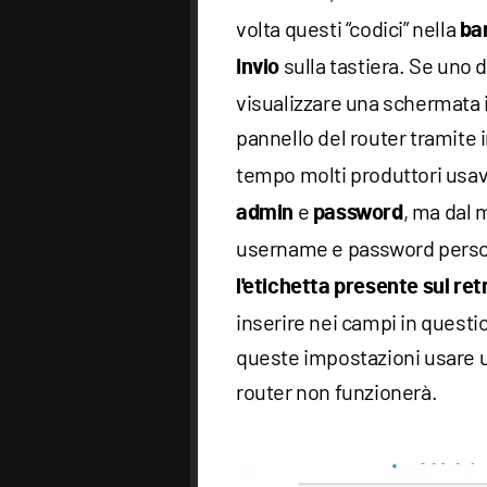
volta questi “codici” nella
bar
sulla tastiera. Se uno d
Invio
visualizzare una schermata i
pannello del router tramite
tempo molti produttori usa
e
, ma dal
admin
password
username e password person
l'etichetta presente sul ret
inserire nei campi in quest
queste impostazioni usare 
router non funzionerà.