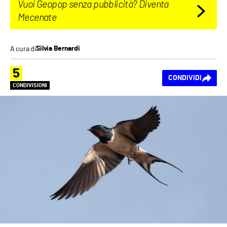
Vuoi Geopop senza pubblicità? Diventa
Mecenate
A cura di
Silvia Bernardi
5
CONDIVIDI
CONDIVISIONI