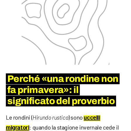
Perché «una rondine non
fa primavera»: il
significato del proverbio
Le rondini (
) sono
Hirundo rustica
uccelli
: quando la stagione invernale cede il
migrator
i