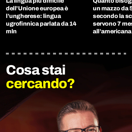
La lingua più difficile
Quanto bisog
dell’Unione europea è
un mazzo da 5
l’ungherese: lingua
secondo la sc
ugrofinnica parlata da 14
servono 7 me
mln
all’americana
Cosa stai
cercando?