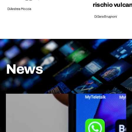
rischio vulca
Di
Andrea Moccia
Di
Sara Brugnoni
News