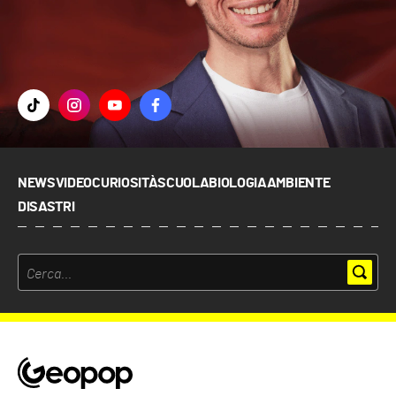
NEWS
VIDEO
CURIOSITÀ
SCUOLA
BIOLOGIA
AMBIENTE
DISASTRI