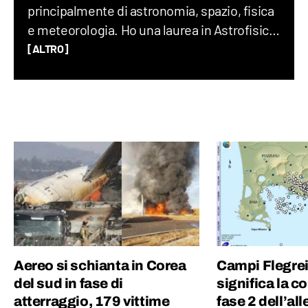
principalmente di astronomia, spazio, fisica
e meteorologia. Ho una laurea in Astrofisica,
un Master in Comunicazione della Scienza
[ALTRO]
alla SISSA di Trieste e in passato ho fatto
divulgazione scientifica con il progetto “Chi
ha paura del buio?”.
Aereo si schianta in Corea
Campi Flegrei
del sud in fase di
significa la c
atterraggio, 179 vittime
fase 2 dell’all