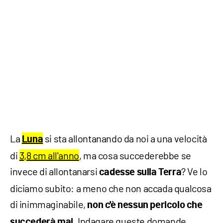
La
si sta allontanando da noi a una velocità
Luna
di
3,8 cm all'anno
, ma cosa succederebbe se
invece di allontanarsi
? Ve lo
cadesse sulla Terra
diciamo subito: a meno che non accada qualcosa
di inimmaginabile,
non c'è nessun pericolo che
. Indagare queste domande
succederà mai