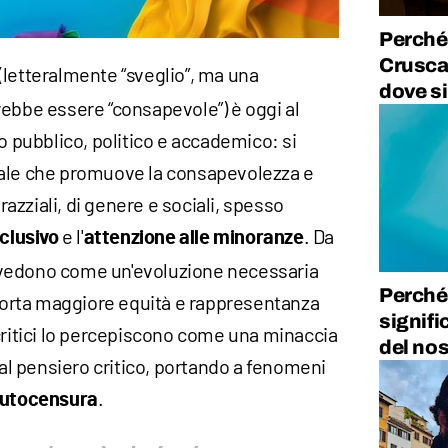
Perché
Crusca 
(letteralmente “sveglio”, ma una
dove si
rebbe essere “consapevole”) è oggi al
to pubblico, politico e accademico: si
iale che promuove la consapevolezza e
 razziali, di genere e sociali, spesso
e l'
. Da
nclusivo
attenzione alle minoranze
lo vedono come un'evoluzione necessaria
Perché 
 porta maggiore equità e rappresentanza
signifi
 i critici lo percepiscono come una minaccia
del nos
 al pensiero critico, portando a fenomeni
.
utocensura