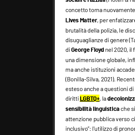
sociali e razziali
concetto torna nuovamente a
, per enfatizza
Lives Matter
brutalità della polizia, le di
disuguaglianze di genere (Tay
di
nel 2020, i
George Floyd
una dimensione globale, infl
ma anche istituzioni accade
(Bonilla-Silva, 2021). Recen
esteso anche a questioni di 
diritti
, la
LGBTQ+
decoloniz
che s
sensibilità linguistica
attenzione pubblica verso ci
inclusivo”: l'utilizzo di pro