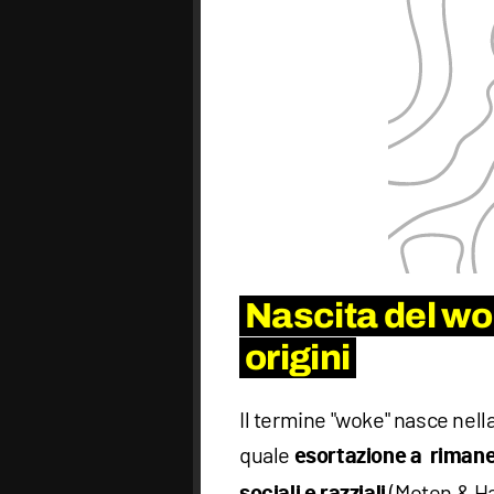
Nascita del wo
origini
Il termine "woke" nasce nell
quale
esortazione a rimanere
(Moten & Ha