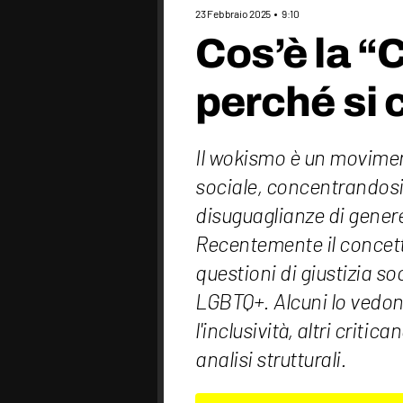
23 Febbraio 2025
9:10
Cos’è la “
perché si 
Il wokismo è un movimen
sociale, concentrandosi
disuguaglianze di genere 
Recentemente il concett
questioni di giustizia so
LGBTQ+. Alcuni lo vedo
l'inclusività, altri crit
analisi strutturali.