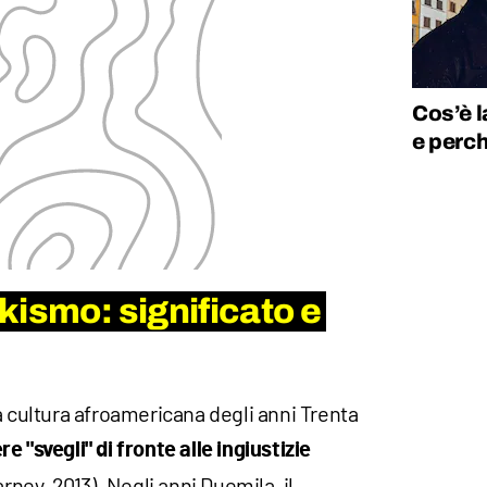
Cos’è l
e perch
kismo: significato e
a cultura afroamericana degli anni Trenta
 "svegli" di fronte alle ingiustizie
rney, 2013). Negli anni Duemila, il