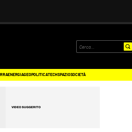
ERRA
ENERGIA
GEOPOLITICA
TECH
SPAZIO
SOCIETÀ
VIDEO SUGGERITO