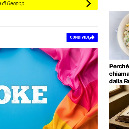
a di Geopop
CONDIVIDI
Perché 
chiama
dalla 