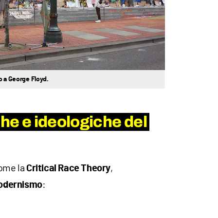
o a George Floyd.
che e ideologiche del
come la
,
Critical Race Theory
:
odernismo