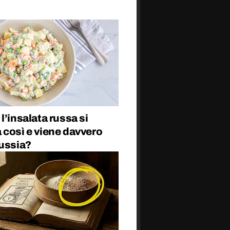
l’insalata russa si
 così e viene davvero
Russia?