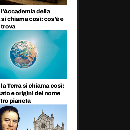
 l’Accademia della
si chiama così: cos’è e
 trova
la Terra si chiama così:
cato e origini del nome
tro pianeta