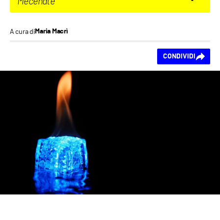
Mecenate
A cura di
Maria Macrì
Ti piace questo
CONDIVIDI
contenuto?