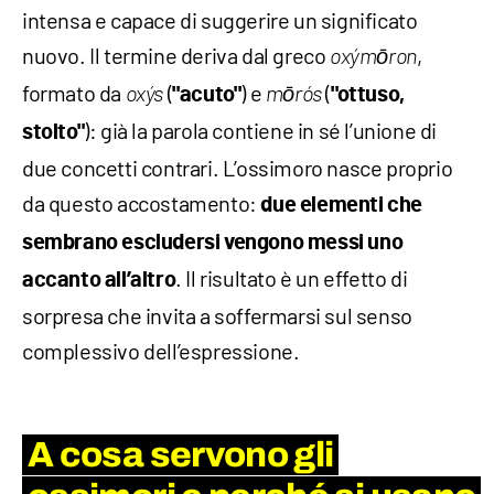
intensa e capace di suggerire un significato
nuovo. Il termine deriva dal greco
,
oxýmōron
formato da
(
) e
(
oxýs
"acuto"
mōrós
"ottuso,
): già la parola contiene in sé l’unione di
stolto"
due concetti contrari. L’ossimoro nasce proprio
da questo accostamento:
due elementi che
sembrano escludersi vengono messi uno
. Il risultato è un effetto di
accanto all’altro
sorpresa che invita a soffermarsi sul senso
complessivo dell’espressione.
A cosa servono gli