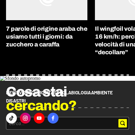
7 parole di origine araba che
Il wingfoil vo
usiamo tutti i giorni: da
16 km/h: perc
zucchero a caraffa
velocità di un
“decollare”
Cosa stai
NEWS
VIDEO
CURIOSITÀ
SCUOLA
BIOLOGIA
AMBIENTE
cercando?
DISASTRI