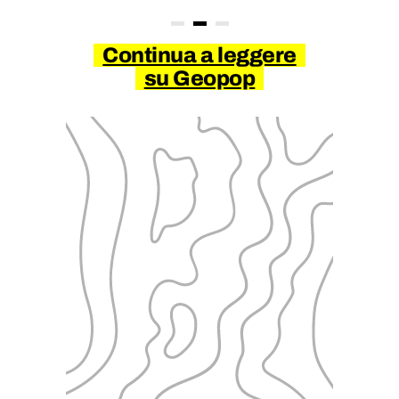
Continua a leggere
su Geopop