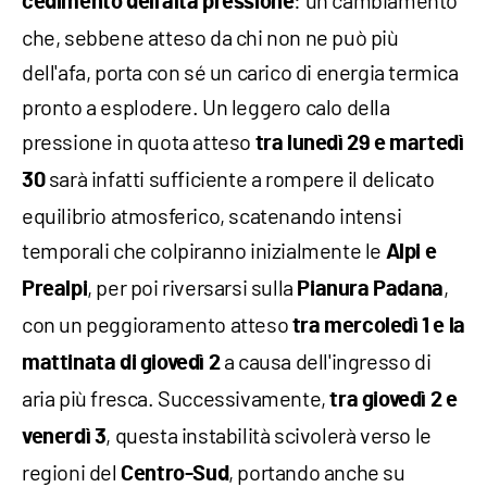
: un cambiamento
cedimento dell'alta pressione
che, sebbene atteso da chi non ne può più
dell'afa, porta con sé un carico di energia termica
pronto a esplodere. Un leggero calo della
pressione in quota atteso
tra lunedì 29 e martedì
sarà infatti sufficiente a rompere il delicato
30
equilibrio atmosferico, scatenando intensi
temporali che colpiranno inizialmente le
Alpi e
, per poi riversarsi sulla
,
Prealpi
Pianura Padana
con un peggioramento atteso
tra mercoledì 1 e la
a causa dell'ingresso di
mattinata di giovedì 2
aria più fresca. Successivamente,
tra giovedì 2 e
, questa instabilità scivolerà verso le
venerdì 3
regioni del
, portando anche su
Centro-Sud