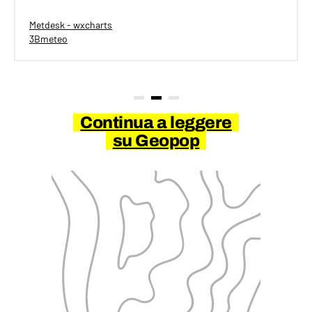
Metdesk - wxcharts
3Bmeteo
Continua a leggere
su Geopop