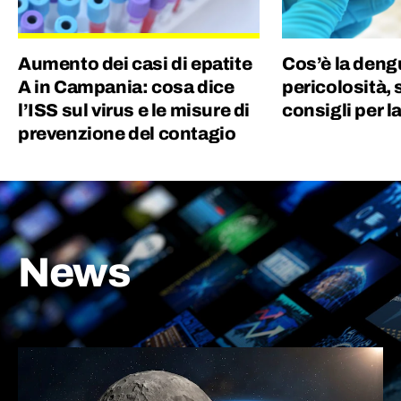
Aumento dei casi di epatite
Cos’è la deng
A in Campania: cosa dice
pericolosità, 
l’ISS sul virus e le misure di
consigli per 
prevenzione del contagio
News