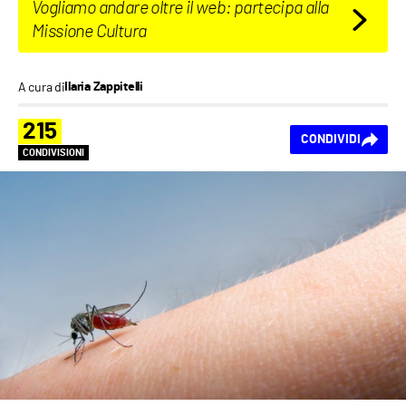
Vogliamo andare oltre il web: partecipa alla
Missione Cultura
A cura di
Ilaria Zappitelli
215
CONDIVIDI
CONDIVISIONI