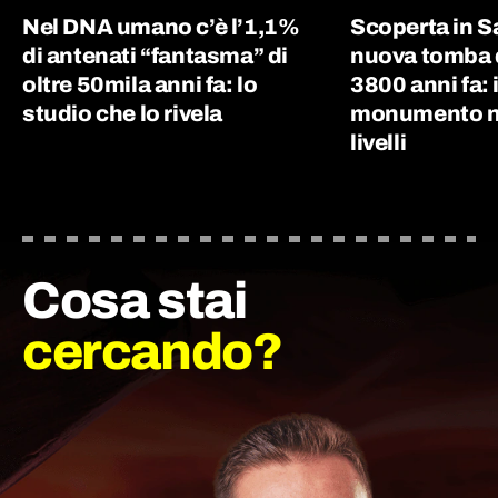
Nel DNA umano c’è l’1,1%
Scoperta in 
di antenati “fantasma” di
nuova tomba d
oltre 50mila anni fa: lo
3800 anni fa: i
studio che lo rivela
monumento nu
livelli
Cosa stai
cercando?