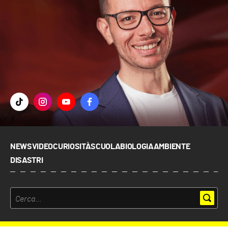
NEWS
VIDEO
CURIOSITÀ
SCUOLA
BIOLOGIA
AMBIENTE
DISASTRI