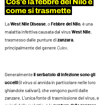
Cos'è la febbre del Nilo e
come si trasmette
La
, o
, è una
West Nile Disease
Febbre del Nilo
malattia infettiva causata dal virus
,
West Nile
trasmesso dalle punture di
,
zanzara
principalmente del genere
Culex.
Generalmente
il serbatoio di infezione sono gli
(il virus si annida in particolare nelle loro
uccelli
ghiandole salivari), che vengono punti dalle
zanzare. L'unica fonte di trasmissione del virus, e