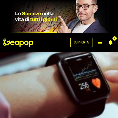
2
SUPPORTA