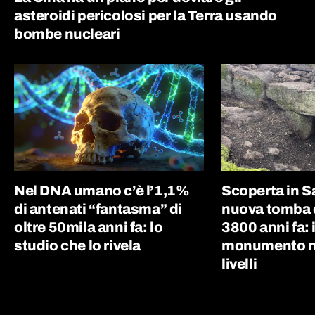
asteroidi pericolosi per la Terra usando
bombe nucleari
Nel DNA umano c’è l’1,1%
Scoperta in 
di antenati “fantasma” di
nuova tomba d
oltre 50mila anni fa: lo
3800 anni fa: i
studio che lo rivela
monumento nu
livelli