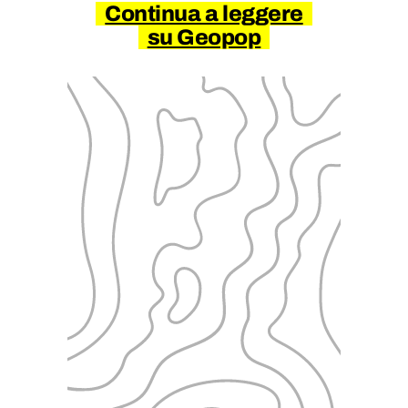
Continua a leggere
su Geopop