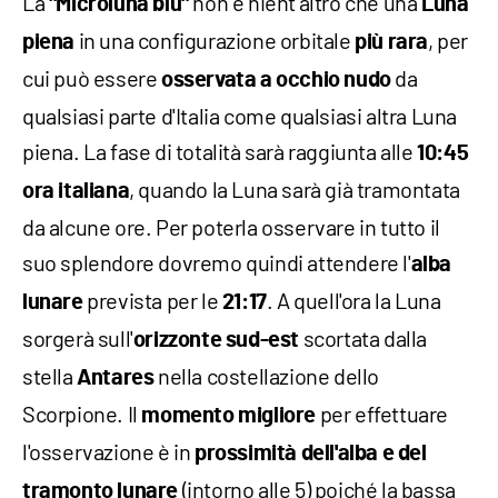
La
non è nient'altro che una
"Microluna blu"
Luna
in una configurazione orbitale
, per
piena
più rara
cui può essere
da
osservata a occhio nudo
qualsiasi parte d'Italia come qualsiasi altra Luna
piena. La fase di totalità sarà raggiunta alle
10:45
, quando la Luna sarà già tramontata
ora italiana
da alcune ore. Per poterla osservare in tutto il
suo splendore dovremo quindi attendere l'
alba
prevista per le
. A quell'ora la Luna
lunare
21:17
sorgerà sull'
scortata dalla
orizzonte sud-est
stella
nella costellazione dello
Antares
Scorpione. Il
per effettuare
momento migliore
l'osservazione è in
prossimità dell'alba e del
(intorno alle 5) poiché la bassa
tramonto lunare