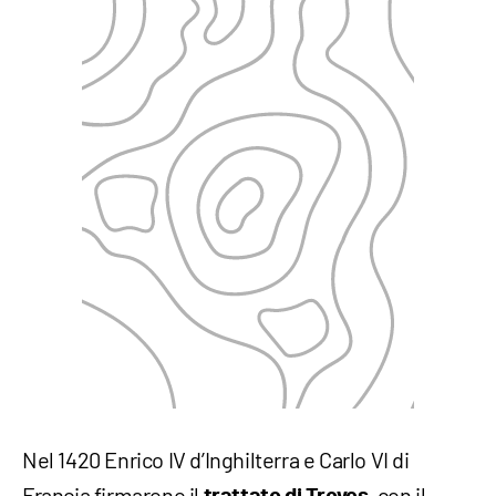
Nel 1420 Enrico IV d’Inghilterra e Carlo VI di
Francia firmarono il
, con il