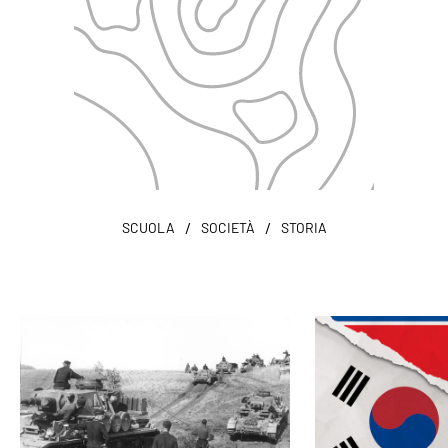
/
/
SCUOLA
SOCIETÀ
STORIA