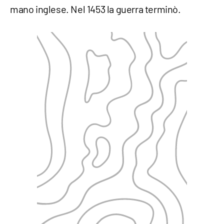
mano inglese. Nel 1453 la guerra terminò.