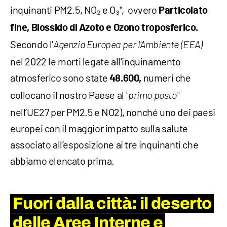
inquinanti PM2.5, NO₂ e O₃", ovvero
Particolato
fine, Biossido di Azoto e Ozono troposferico.
Secondo l'
Agenzia Europea per l'Ambiente (EEA)
nel 2022 le morti legate all'inquinamento
atmosferico sono state
numeri che
48.600,
collocano il nostro Paese al
"primo posto"
nell’UE27 per PM2.5 e NO2), nonché uno dei paesi
europei con il maggior impatto sulla salute
associato all’esposizione ai tre inquinanti che
abbiamo elencato prima.
Fuori dalla città: il deserto
delle Aree Interne e