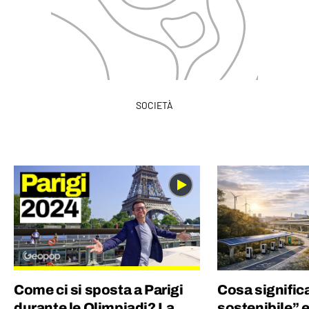
SOCIETÀ
Come ci si sposta a Parigi
Cosa signific
durante le Olimpiadi? La
sostenibile” 