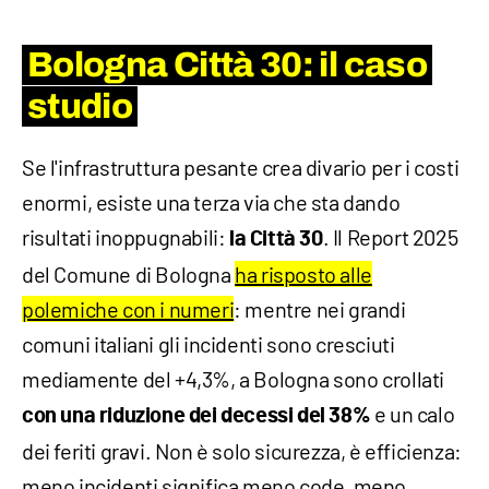
Bologna Città 30: il caso
studio
Se l'infrastruttura pesante crea divario per i costi
enormi, esiste una terza via che sta dando
risultati inoppugnabili:
. Il Report 2025
la Città 30
del Comune di Bologna
ha risposto alle
polemiche con i numeri
: mentre nei grandi
comuni italiani gli incidenti sono cresciuti
mediamente del +4,3%, a Bologna sono crollati
e un calo
con una riduzione dei decessi del 38%
dei feriti gravi. Non è solo sicurezza, è efficienza:
meno incidenti significa meno code, meno