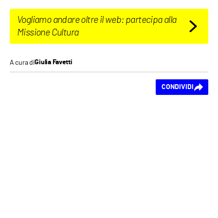
Vogliamo andare oltre il web: partecipa alla
Missione Cultura
A cura di
Giulia Favetti
Ti piace questo
CONDIVIDI
contenuto?