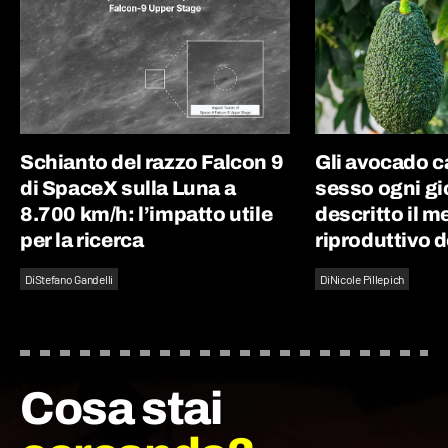
Schianto del razzo Falcon 9
Gli avocado 
di SpaceX sulla Luna a
sesso ogni gi
8.700 km/h: l’impatto utile
descritto il 
per la ricerca
riproduttivo d
Di
Stefano Gandelli
Di
Nicole Pillepich
Cosa stai