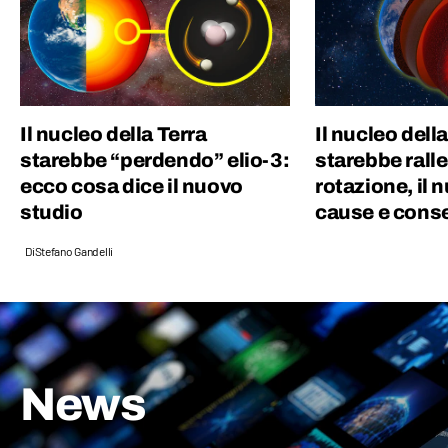
Il nucleo della Terra
Il nucleo dell
starebbe “perdendo” elio-3:
starebbe rall
ecco cosa dice il nuovo
rotazione, il 
studio
cause e cons
Di
Stefano Gandelli
News