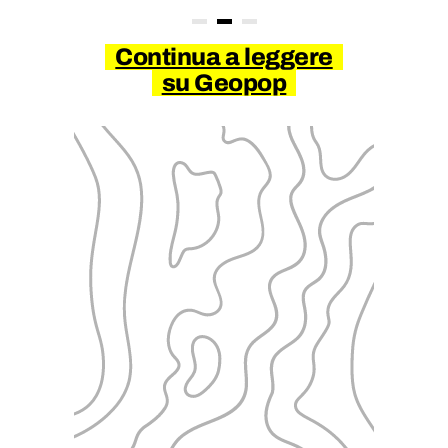
Continua a leggere
su Geopop