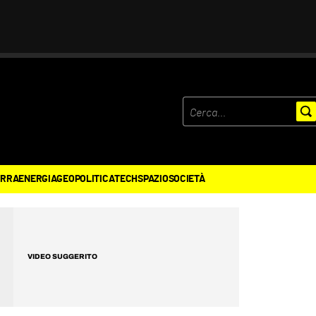
ERRA
ENERGIA
GEOPOLITICA
TECH
SPAZIO
SOCIETÀ
VIDEO SUGGERITO