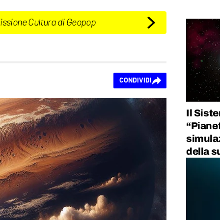
Missione Cultura di Geopop
CONDIVIDI
Il Sist
“Piane
simulaz
della s