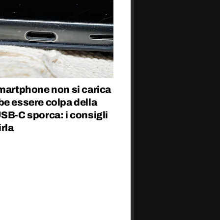
martphone non si carica
be essere colpa della
SB-C sporca: i consigli
irla