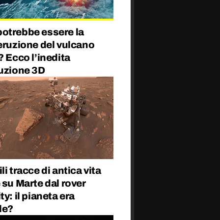
otrebbe essere la
eruzione del vulcano
? Ecco l’inedita
ruzione 3D
li tracce di antica vita
 su Marte dal rover
ty: il pianeta era
le?