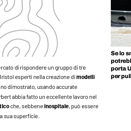
Se lo s
potreb
cato di rispondere un gruppo di tre
porta U
per pul
Bristol esperti nella creazione di
modelli
hanno dimostrato, usando accurate
bert abbia fatto un eccellente lavoro nel
che, sebbene
, può essere
tico
inospitale
a sua superficie.