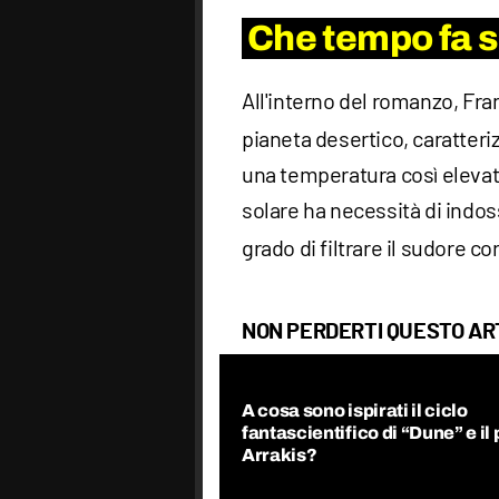
Che tempo fa s
All'interno del romanzo, Fr
pianeta desertico, caratteri
una temperatura così elevata
solare ha necessità di indos
grado di filtrare il sudore c
NON PERDERTI QUESTO AR
A cosa sono ispirati il ciclo
fantascientifico di “Dune” e il
Arrakis?