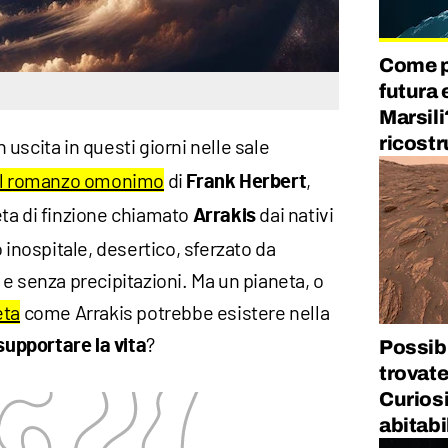
Come p
futura 
Marsili
ricost
n uscita in questi giorni nelle sale
dal romanzo omonimo
di
,
Frank Herbert
ta di finzione chiamato
dai nativi
Arrakis
 inospitale, desertico, sferzato da
e senza precipitazioni. Ma un pianeta, o
eta
come Arrakis potrebbe esistere nella
?
supportare la vita
Possibi
trovate
Curiosi
abitabi