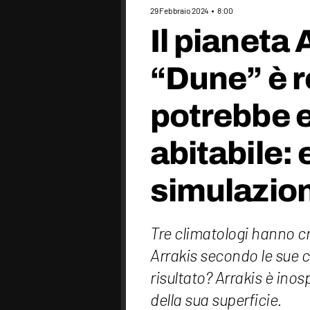
29 Febbraio 2024
8:00
Il pianeta 
“Dune” è r
potrebbe 
abitabile: 
simulazion
Tre climatologi hanno c
Arrakis secondo le sue car
risultato? Arrakis è inos
della sua superficie.