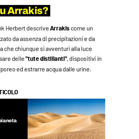
u Arrakis?
ank Herbert descrive
come un
Arrakis
zzato da assenza di precipitazioni e da
 che chiunque si avventuri alla luce
sare delle
, dispositivi in
"tute distillanti"
orporeo ed estrarre acqua dalle urine.
TICOLO
 pianeta