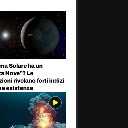
ema Solare ha un
ta Nove”? Le
ioni rivelano forti indizi
ua esistenza