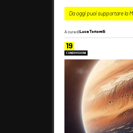
Da oggi puoi supportare la 
A cura di
Luca Tortorelli
19
CONDIVISIONI