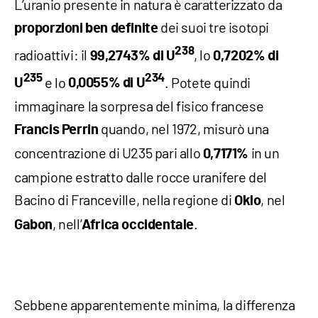
L’uranio presente in natura è caratterizzato da
dei suoi tre isotopi
proporzioni ben definite
238
radioattivi: il
, lo
99,2743% di U
0,7202% di
235
234
e lo
. Potete quindi
U
0,0055% di U
immaginare la sorpresa del fisico francese
quando, nel 1972, misurò una
Francis Perrin
concentrazione di U235 pari allo
in un
0,7171%
campione estratto dalle rocce uranifere del
Bacino di Franceville, nella regione di
, nel
Oklo
, nell’
.
Gabon
Africa occidentale
Sebbene apparentemente minima, la differenza