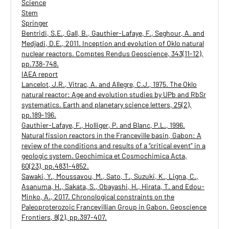
Science
Stem
Springer
Bentridi, S.E., Gall, B., Gauthier-Lafaye, F., Seghour, A. and
Medjadi, D.E., 2011. Inception and evolution of Oklo natural
nuclear reactors. Comptes Rendus Geoscience, 343(11-12),
pp.738-748.
IAEA report
Lancelot, J.R., Vitrac, A. and Allegre, C.J., 1975. The Oklo
natural reactor: Age and evolution studies by UPb and RbSr
systematics. Earth and planetary science letters, 25(2),
pp.189-196.
Gauthier-Lafaye, F., Holliger, P. and Blanc, P.L., 1996.
Natural fission reactors in the Franceville basin, Gabon: A
review of the conditions and results of a “critical event” in a
geologic system. Geochimica et Cosmochimica Acta,
60(23), pp.4831-4852.
Sawaki, Y., Moussavou, M., Sato, T., Suzuki, K., Ligna, C.,
Asanuma, H., Sakata, S., Obayashi, H., Hirata, T. and Edou-
Minko, A., 2017. Chronological constraints on the
Paleoproterozoic Francevillian Group in Gabon. Geoscience
Frontiers, 8(2), pp.397-407.