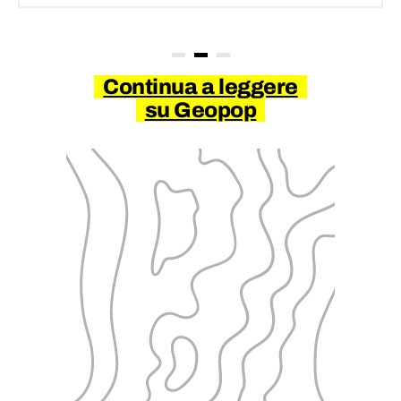
Continua a leggere
su Geopop