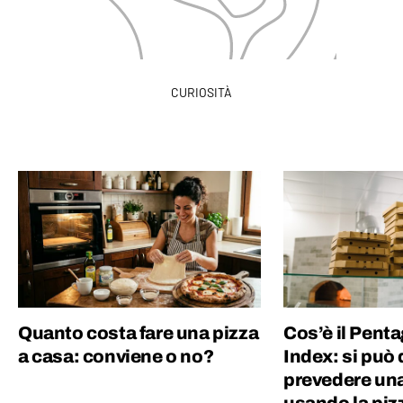
CURIOSITÀ
Quanto costa fare una pizza
Cos’è il Pent
a casa: conviene o no?
Index: si può
prevedere una
usando la piz